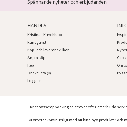
Spännande nyheter och erbjudanden
HANDLA
INF
Kristinas Kundklubb
Inspi
Kundtjänst
Prod
Köp- och leveransvillkor
Nyhe
Ångra köp
Cook
Rea
Om o
Önskelista (0)
Pysse
Logga in
Kristinasscrapbooking.se strävar efter att erbjuda servic
Vi arbetar kontinuerligt med att hitta nya produkter och m