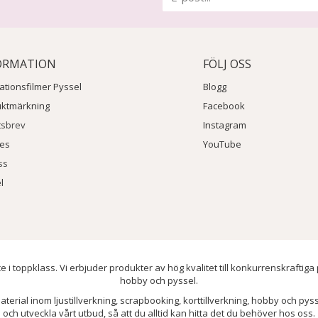
ORMATION
FÖLJ OSS
rationsfilmer Pyssel
Blogg
uktmärkning
Facebook
tsbrev
Instagram
ies
YouTube
ss
l
e i toppklass. Vi erbjuder produkter av hög kvalitet till konkurrenskraftiga
hobby och pyssel.
aterial inom ljustillverkning, scrapbooking, korttillverkning, hobby och py
och utveckla vårt utbud, så att du alltid kan hitta det du behöver hos oss.