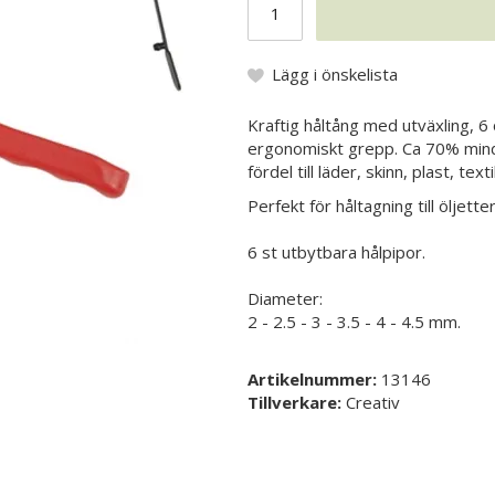
Lägg i önskelista
Kraftig håltång med utväxling, 6
ergonomiskt grepp. Ca 70% mind
fördel till läder, skinn, plast, tex
Perfekt för håltagning till öljette
6 st utbytbara hålpipor.
Diameter:
2 - 2.5 - 3 - 3.5 - 4 - 4.5 mm.
Artikelnummer:
13146
Tillverkare:
Creativ