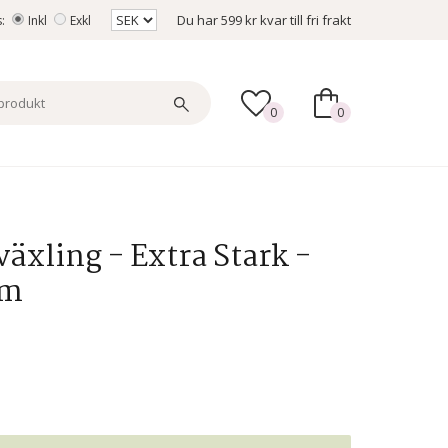
Du har
599 kr
kvar till fri frakt
s:
Inkl
Exkl
0
0
äxling - Extra Stark -
mm