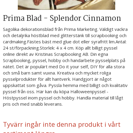
Prima Blad - Splendor Cinnamon
Sagolika dekorationsblad från Prima Marketing. Väldigt vackra
och detaljrika höstblad med glitterstänk till scrapbooking och
cardmaking.Fästes bäst med glue dot eller syrafritt lim.Antal:
24 st/förpackning.Storlek: 4 x 4 cm. Köp allt billigt pyssel
online direkt av Kristinas Scrapbooking AB. Din egna
Scrapbooking, pyssel, hobby och handarbete pysselplats på
nätet. Det är populärt med Do it your self, DIY för alla stora
och små barn samt vuxna. Kreativa och mycket roliga
pysselprodukter för allt hantverk. Handgjort är något
uppskattat som gåva. Pyssla hemma med billigt och kvalitativ
pyssel från oss. Här kan du köpa Halloweenpyssel -
Höstpyssel inom pyssel och hobby. Handla material till lågt
pris och med snabb leverans.
Tyvärr ingår inte denna produkt i vårt