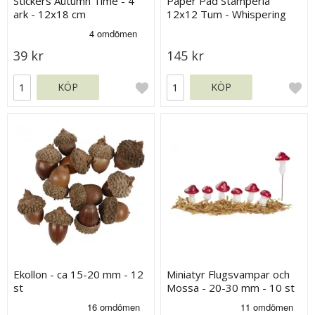
Stickers Autumn Time - 4
Paper Pad Stamperia
ark - 12x18 cm
12x12 Tum - Whispering
Woods
39 kr
145 kr
KÖP
KÖP
Ekollon - ca 15-20 mm - 12
Miniatyr Flugsvampar och
st
Mossa - 20-30 mm - 10 st