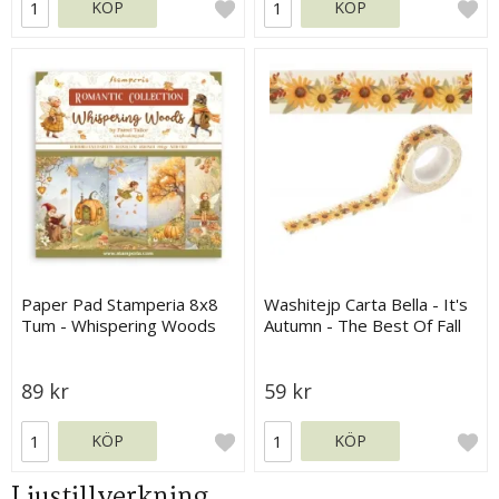
KÖP
KÖP
Paper Pad Stamperia 8x8
Washitejp Carta Bella - It's
Tum - Whispering Woods
Autumn - The Best Of Fall
Flowers
89 kr
59 kr
KÖP
KÖP
Ljustillverkning