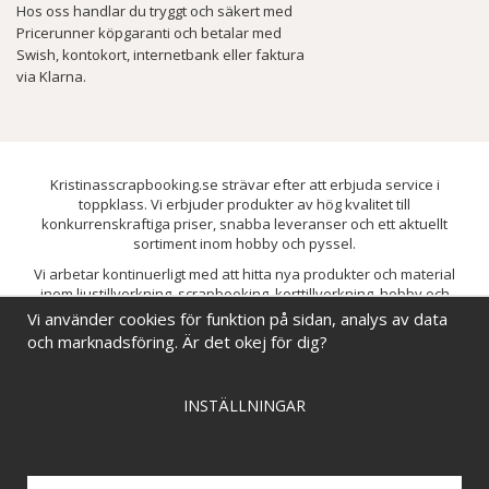
Hos oss handlar du tryggt och säkert med
Pricerunner köpgaranti och betalar med
Swish, kontokort, internetbank eller faktura
via Klarna.
Kristinasscrapbooking.se strävar efter att erbjuda service i
toppklass. Vi erbjuder produkter av hög kvalitet till
konkurrenskraftiga priser, snabba leveranser och ett aktuellt
sortiment inom hobby och pyssel.
Vi arbetar kontinuerligt med att hitta nya produkter och material
inom ljustillverkning, scrapbooking, korttillverkning, hobby och
pyssel. Målet är att bredda sortimentet och löpande förbättra och
Vi använder cookies för funktion på sidan, analys av data
utveckla vårt utbud, så att du alltid kan hitta det du behöver hos oss.
och marknadsföring. Är det okej för dig?
INSTÄLLNINGAR