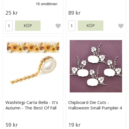
25 kr
89 kr
KÖP
KÖP
Washitejp Carta Bella - It's
Chipboard Die Cuts -
Autumn - The Best Of Fall
Halloween Small Pumpkin 4
Flowers
st - 4,8x5 cm
59 kr
19 kr