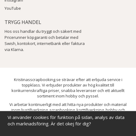
Instagram
YouTube
TRYGG HANDEL
Hos oss handlar du tryggt och säkert med
Pricerunner köpgaranti och betalar med
Swish, kontokort, internetbank eller faktura
via Klarna.
Kristinasscrapbooking.se strävar efter att erbjuda service i
toppklass. Vi erbjuder produkter av hög kvalitet till
konkurrenskraftiga priser, snabba leveranser och ett aktuellt
sortiment inom hobby och pyssel.
Vi arbetar kontinuerligt med att hitta nya produkter och material
inom ljustillverkning, scrapbooking, korttillverkning, hobby och
pyssel. Målet är att bredda sortimentet och löpande förbättra och
Vi använder cookies för funktion på sidan, analys av data
utveckla vårt utbud, så att du alltid kan hitta det du behöver hos oss.
och marknadsföring. Är det okej för dig?