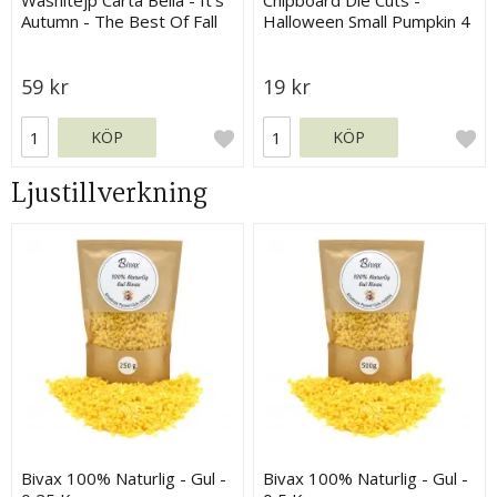
Washitejp Carta Bella - It's
Chipboard Die Cuts -
Autumn - The Best Of Fall
Halloween Small Pumpkin 4
Flowers
st - 4,8x5 cm
59 kr
19 kr
KÖP
KÖP
Ljustillverkning
Bivax 100% Naturlig - Gul -
Bivax 100% Naturlig - Gul -