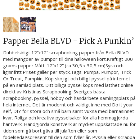
Papper Bella BLVD - Pick A Punkin’
Dubbelsidigt 12”x12” scrapbooking papper från Bella BLVD
med mängder av pumpor till dina halloween kort.Kraftigt 200
grams papper.Mått: 12”x12” (ca 30,5 x 30,5 cm)Syra och
ligninfritt.Priset gäller per styck.Tags: Pumpa, Pumpor, Trick
Or Treat, Pumpkin, Köp skojigt och billigt pyssel på internet
på en samlad plats. Ditt billiga pyssel köps med lätthet online
direkt av Kristinas Scrapbooking. Sveriges bästa
scrapbooking, pyssel, hobby och handarbete samlingsplats på
hela internet. Det är modernt och väldigt inne med Do it your
self, DIY för stora och små barn samt vuxna med barnasinnet
kvar. Roliga och kreativa pysselsaker för alla hemmagjorda
hantverk. Handgjorda konstverk är mycket uppskattade nu för
tiden som gå bort gåva till julafton eller som
födelsedagspresent till den som fyller år. Pyssla eller scrappa