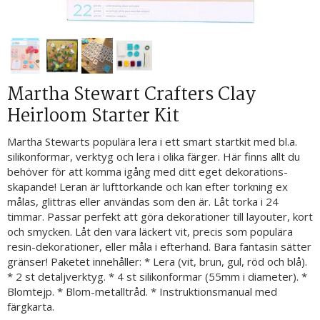
Martha Stewart Crafters Clay
Heirloom Starter Kit
Martha Stewarts populära lera i ett smart startkit med bl.a.
silikonformar, verktyg och lera i olika färger. Här finns allt du
behöver för att komma igång med ditt eget dekorations-
skapande! Leran är lufttorkande och kan efter torkning ex
målas, glittras eller användas som den är. Låt torka i 24
timmar. Passar perfekt att göra dekorationer till layouter, kort
och smycken. Låt den vara läckert vit, precis som populära
resin-dekorationer, eller måla i efterhand. Bara fantasin sätter
gränser! Paketet innehåller: * Lera (vit, brun, gul, röd och blå).
* 2 st detaljverktyg. * 4 st silikonformar (55mm i diameter). *
Blomtejp. * Blom-metalltråd. * Instruktionsmanual med
färgkarta.