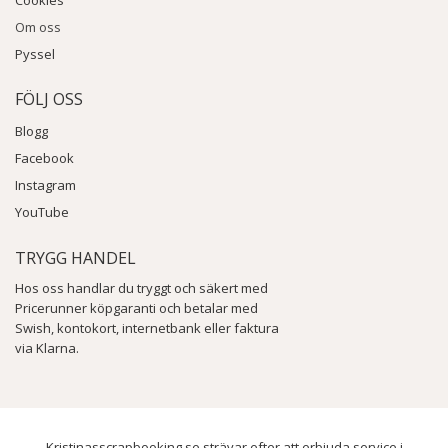
Cookies
Om oss
Pyssel
FÖLJ OSS
Blogg
Facebook
Instagram
YouTube
TRYGG HANDEL
Hos oss handlar du tryggt och säkert med
Pricerunner köpgaranti och betalar med
Swish, kontokort, internetbank eller faktura
via Klarna.
Kristinasscrapbooking.se strävar efter att erbjuda service i