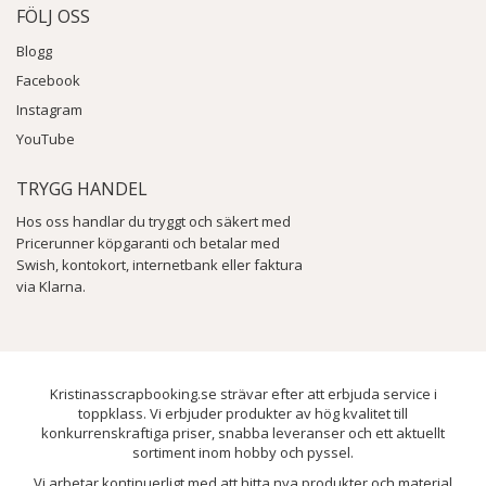
FÖLJ OSS
Blogg
Facebook
Instagram
YouTube
TRYGG HANDEL
Hos oss handlar du tryggt och säkert med
Pricerunner köpgaranti och betalar med
Swish, kontokort, internetbank eller faktura
via Klarna.
Kristinasscrapbooking.se strävar efter att erbjuda service i
toppklass. Vi erbjuder produkter av hög kvalitet till
konkurrenskraftiga priser, snabba leveranser och ett aktuellt
sortiment inom hobby och pyssel.
Vi arbetar kontinuerligt med att hitta nya produkter och material