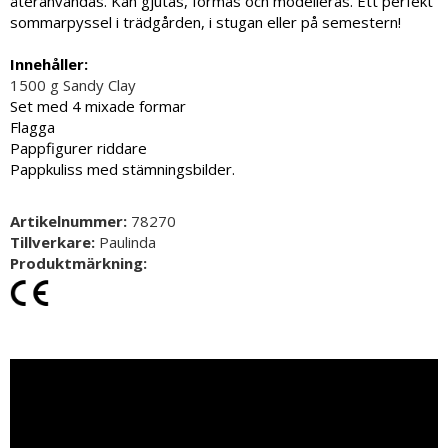
återanvändas. Kan gjutas, formas och modelleras. Ett perfekt
sommarpyssel i trädgården, i stugan eller på semestern!
Innehåller:
1500 g Sandy Clay
Set med 4 mixade formar
Flagga
Pappfigurer riddare
Pappkuliss med stämningsbilder.
Artikelnummer:
78270
Tillverkare:
Paulinda
Produktmärkning: