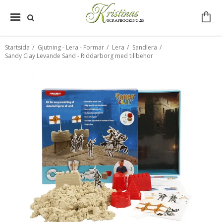
Startsida
/
Gjutning - Lera - Formar
/
Lera
/
Sandlera
/
Sandy Clay Levande Sand - Riddarborg med tillbehör