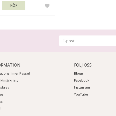
KÖP
ORMATION
FÖLJ OSS
rationsfilmer Pyssel
Blogg
uktmärkning
Facebook
tsbrev
Instagram
ies
YouTube
ss
l