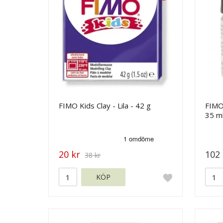
FIMO Kids Clay - Lila - 42 g
FIMO 
35 m
20 kr
102 
38 kr
KÖP