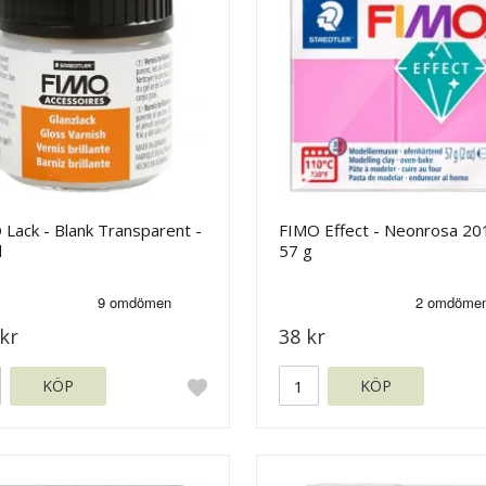
Lack - Blank Transparent -
FIMO Effect - Neonrosa 20
l
57 g
kr
38 kr
KÖP
KÖP