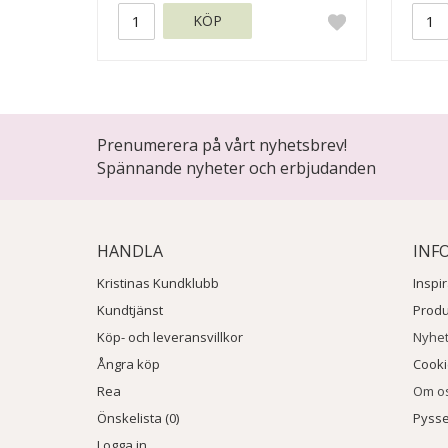
KÖP
Prenumerera på vårt nyhetsbrev!
Spännande nyheter och erbjudanden
HANDLA
INF
Kristinas Kundklubb
Inspi
Kundtjänst
Prod
Köp- och leveransvillkor
Nyhe
Ångra köp
Cook
Rea
Om o
Önskelista (0)
Pysse
Logga in