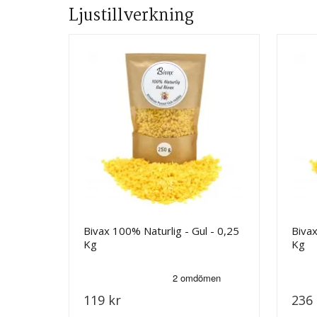
Ljustillverkning
Bivax 100% Naturlig - Gul - 0,25
Bivax
Kg
Kg
119 kr
236 