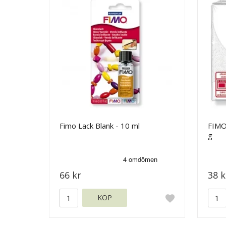
Fimo Lack Blank - 10 ml
FIMO 
g
66 kr
38 k
KÖP