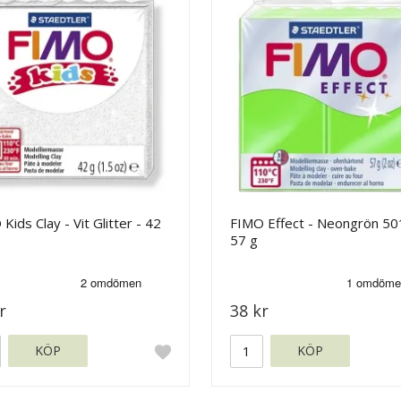
Kids Clay - Vit Glitter - 42
FIMO Effect - Neongrön 50
57 g
r
38 kr
KÖP
KÖP