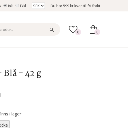
Du har
599 kr
kvar till fri frakt
s:
Inkl
Exkl
0
0
 Blå - 42 g
)
nns i lager