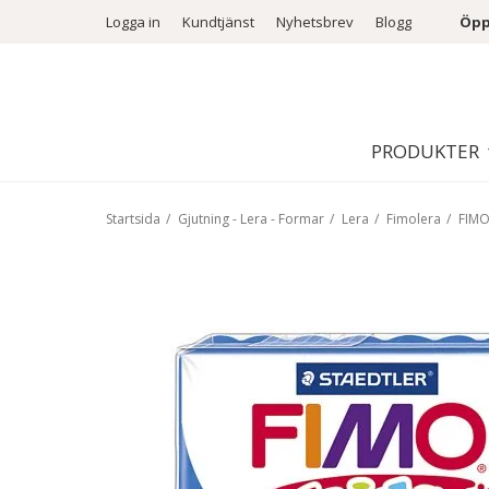
Logga in
Kundtjänst
Nyhetsbrev
Blogg
Öpp
PRODUKTER
Startsida
/
Gjutning - Lera - Formar
/
Lera
/
Fimolera
/
FIMO 