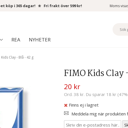
et köp i 365 dagar!
❀
Fri frakt över 599 kr!
Moms visa
REA
NYHETER
Kids Clay - Blå - 42 g
FIMO Kids Clay -
20 kr
Ord. 38 kr. Du sparar 18 kr (47%
Finns ej i lagret
Meddela mig när produkten fi