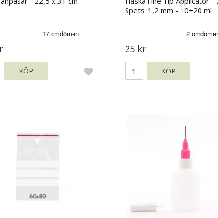
fanpåsar - 22,5 x 31 cm -
Flaska Fine Tip Applicator - 
Spets: 1,2 mm - 10+20 ml
r
25 kr
KÖP
KÖP