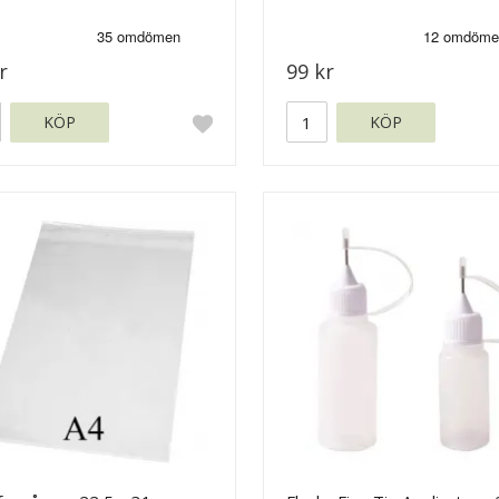
r
99 kr
KÖP
KÖP