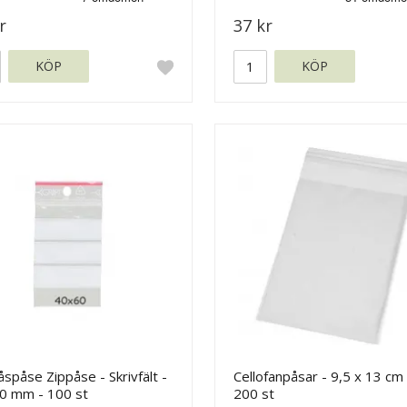
r
37 kr
KÖP
KÖP
låspåse Zippåse - Skrivfält -
Cellofanpåsar - 9,5 x 13 cm 
0 mm - 100 st
200 st