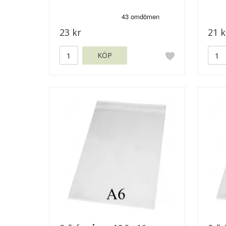
23 kr
21 k
KÖP