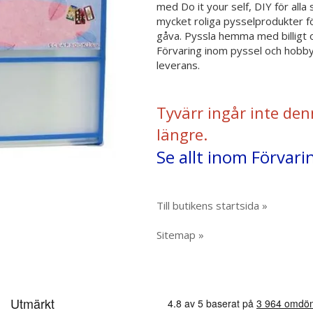
med Do it your self, DIY för all
mycket roliga pysselprodukter f
gåva. Pyssla hemma med billigt o
Förvaring inom pyssel och hobby.
leverans.
Tyvärr ingår inte den
längre.
Se allt inom Förvari
Till butikens startsida »
Sitemap »