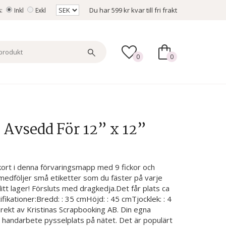
Du har
599 kr
kvar till fri frakt
s:
Inkl
Exkl
0
0
 Avsedd För 12” x 12”
kort i denna förvaringsmapp med 9 fickor och
edföljer små etiketter som du fäster på varje
itt lager! Försluts med dragkedja.Det får plats ca
ikationer:Bredd: : 35 cmHöjd: : 45 cmTjocklek: : 4
 direkt av Kristinas Scrapbooking AB. Din egna
 handarbete pysselplats på nätet. Det är populärt