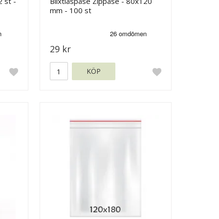
2 st -
Blixtlåspåse Zippåse - 80x120
mm - 100 st
29 kr
KÖP