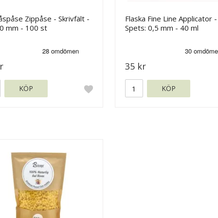
låspåse Zippåse - Skrivfält -
Flaska Fine Line Applicator -
0 mm - 100 st
Spets: 0,5 mm - 40 ml
r
35 kr
KÖP
KÖP