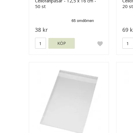
Cellofanpåsar - 12,5 x 16 cm -
Cello
50 st
20 st
38 kr
69 k
KÖP