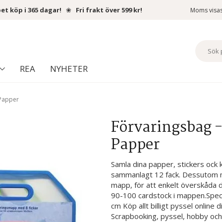
et köp i 365 dagar!
❀
Fri frakt över 599 kr!
Moms visa
REA
NYHETER
 Papper
Förvaringsbag -
Papper
Samla dina papper, stickers ock 
sammanlagt 12 fack. Dessutom m
mapp, för att enkelt överskåda d
90-100 cardstock i mappen.Specif
cm Köp allt billigt pyssel online
Scrapbooking, pyssel, hobby och