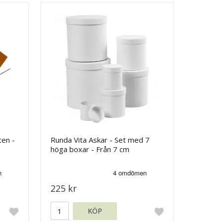
ten -
Runda Vita Askar - Set med 7
höga boxar - Från 7 cm
225 kr
KÖP