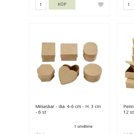
KÖP
Miniaskar - dia. 4-6 cm - H: 3 cm
Pennf
- 6 st
12 st