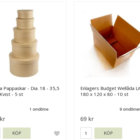
 Pappaskar - Dia. 18 - 35,5
Enlagers Budget Wellåda Li
Kvist - 5 st
180 x 120 x 80 - 10 st
kr
69 kr
KÖP
KÖP