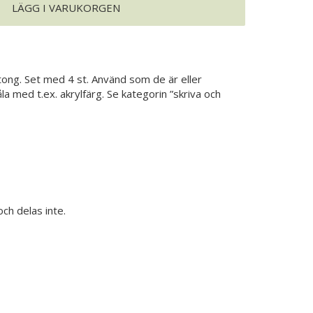
LÄGG I VARUKORGEN
artong. Set med 4 st. Använd som de är eller
la med t.ex. akrylfärg. Se kategorin ”skriva och
och delas inte.