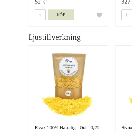
52 kr
327 
KÖP
Ljustillverkning
Bivax 100% Naturlig - Gul - 0,25
Bivax