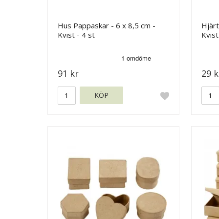
Hus Pappaskar - 6 x 8,5 cm -
Hjärt
Kvist - 4 st
Kvist
91 kr
29 k
KÖP