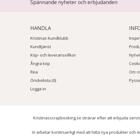
Spännande nyheter och erbjudanden
HANDLA
INF
Kristinas Kundklubb
Inspi
Kundtjänst
Prod
Köp- och leveransvillkor
Nyhe
Ångra köp
Cook
Rea
Om o
Önskelista (0)
Pysse
Logga in
Kristinasscrapbooking.se strävar efter att erbjuda servic
Vi arbetar kontinuerligt med att hitta nya produkter och m