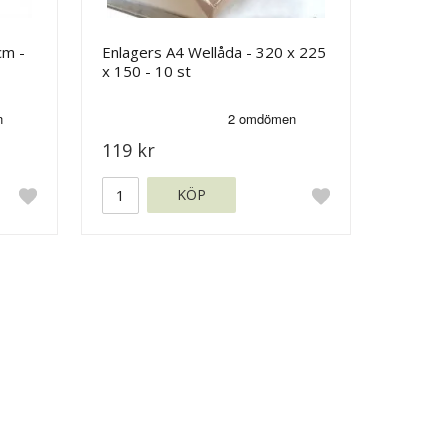
cm -
Enlagers A4 Wellåda - 320 x 225
x 150 - 10 st
119 kr
KÖP