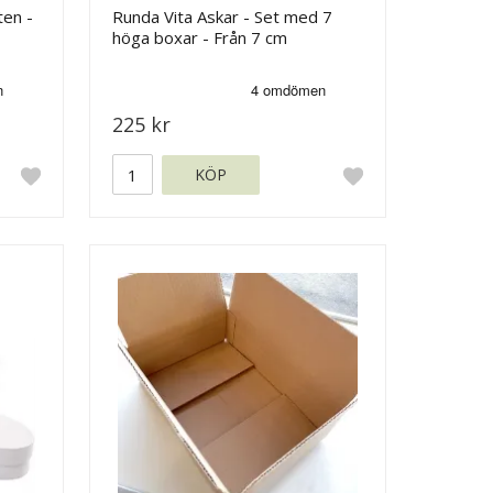
ten -
Runda Vita Askar - Set med 7
höga boxar - Från 7 cm
225 kr
KÖP