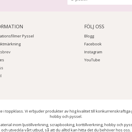
ORMATION
FÖLJ OSS
rationsfilmer Pyssel
Blogg
uktmärkning
Facebook
tsbrev
Instagram
ies
YouTube
ss
l
e i toppklass. Vi erbjuder produkter av hög kvalitet till konkurrenskraftiga
hobby och pyssel.
aterial inom ljustillverkning, scrapbooking, korttillverkning, hobby och py
och utveckla vårt utbud, så att du alltid kan hitta det du behöver hos oss.