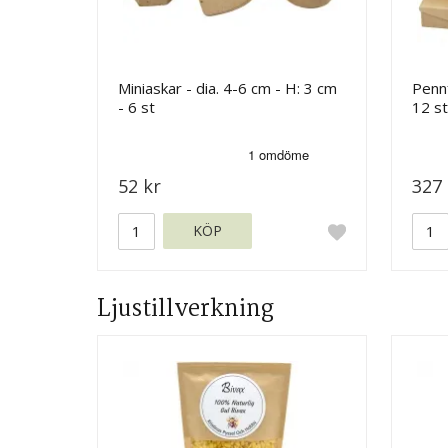
Miniaskar - dia. 4-6 cm - H: 3 cm
Pennf
- 6 st
12 st
52 kr
327 
KÖP
Ljustillverkning