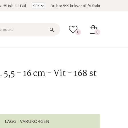
Du har
599 kr
kvar till fri frakt
s:
Inkl
Exkl
0
0
5,5 - 16 cm - Vit - 168 st
LÄGG I VARUKORGEN