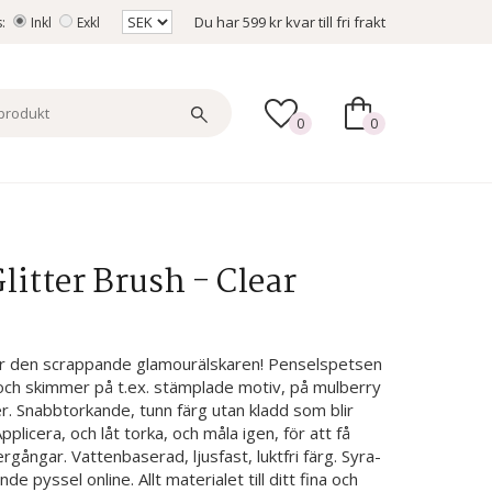
Du har
599 kr
kvar till fri frakt
s:
Inkl
Exkl
0
0
litter Brush - Clear
 för den scrappande glamourälskaren! Penselspetsen
er och skimmer på t.ex. stämplade motiv, på mulberry
. Snabbtorkande, tunn färg utan kladd som blir
pplicera, och låt torka, och måla igen, för att få
ångar. Vattenbaserad, ljusfast, luktfri färg. Syra-
de pyssel online. Allt materialet till ditt fina och