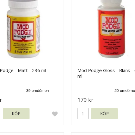
Podge - Matt - 236 ml
Mod Podge Gloss - Blank -
ml
r
179 kr
KÖP
KÖP