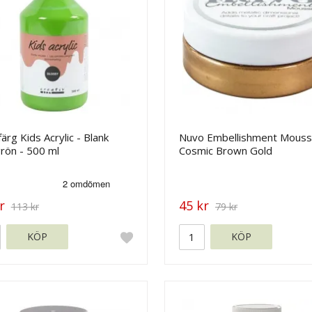
färg Kids Acrylic - Blank
Nuvo Embellishment Mouss
rön - 500 ml
Cosmic Brown Gold
r
45 kr
113 kr
79 kr
KÖP
KÖP