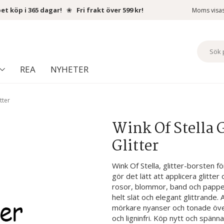
et köp i 365 dagar!
❀
Fri frakt över 599 kr!
Moms visa
REA
NYHETER
tter
Wink Of Stella G
Glitter
Wink Of Stella, glitter-borsten
gör det lätt att applicera glitt
rosor, blommor, band och papper
helt slät och elegant glittrande. A
mörkare nyanser och tonade överg
och ligninfri. Köp nytt och spännan