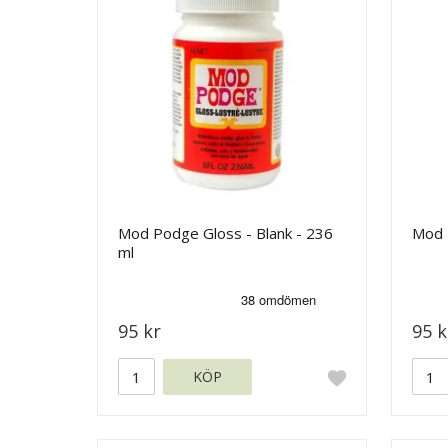
Mod Podge Gloss - Blank - 236
Mod 
ml
95 kr
95 k
KÖP