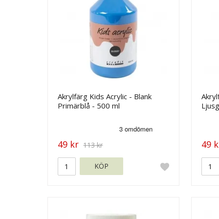
Akrylfärg Kids Acrylic - Blank
Akryl
Primärblå - 500 ml
Ljusg
49 kr
49 k
113 kr
KÖP