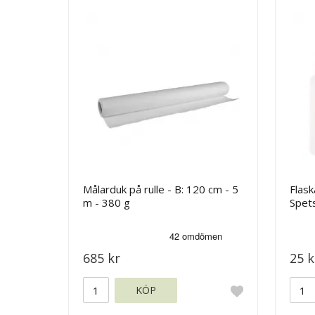
Målarduk på rulle - B: 120 cm - 5
Flask
m - 380 g
Spet
685 kr
25 k
KÖP