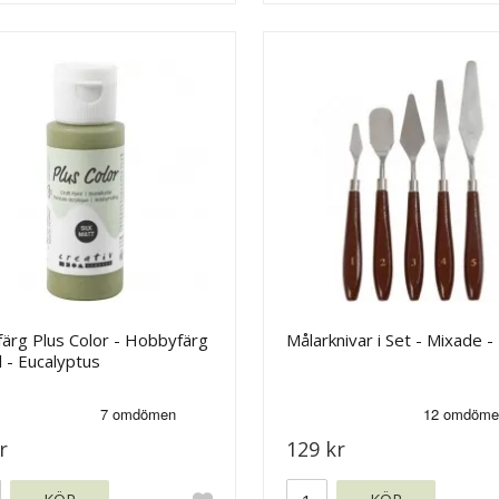
färg Plus Color - Hobbyfärg
Målarknivar i Set - Mixade - 
 - Eucalyptus
r
129 kr