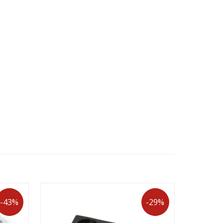
-43%
-29%