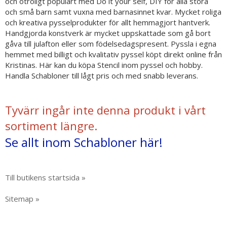
och otroligt populärt med Do it your self, DIY för alla stora
och små barn samt vuxna med barnasinnet kvar. Mycket roliga
och kreativa pysselprodukter för allt hemmagjort hantverk.
Handgjorda konstverk är mycket uppskattade som gå bort
gåva till julafton eller som födelsedagspresent. Pyssla i egna
hemmet med billigt och kvalitativ pyssel köpt direkt online från
Kristinas. Här kan du köpa Stencil inom pyssel och hobby.
Handla Schabloner till lågt pris och med snabb leverans.
Tyvärr ingår inte denna produkt i vårt
sortiment längre.
Se allt inom Schabloner här!
Till butikens startsida »
Sitemap »