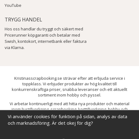
YouTube
TRYGG HANDEL
Hos oss handlar du tryggt och säkert med
Pricerunner köpgaranti och betalar med
Swish, kontokort, internetbank eller faktura
via Klarna.
Kristinasscrapbooking.se strävar efter att erbjuda service i
toppklass. Vi erbjuder produkter av hög kvalitet till
konkurrenskraftiga priser, snabba leveranser och ett aktuellt
sortiment inom hobby och pyssel.
Vi arbetar kontinuerligt med att hitta nya produkter och material
inom ljustillverkning, scrapbooking, korttillverkning, hobby och
pyssel. Målet är att bredda sortimentet och löpande förbättra och
Vi använder cookies för funktion på sidan, analys av data
utveckla vårt utbud, så att du alltid kan hitta det du behöver hos oss.
och marknadsföring. Är det okej för dig?