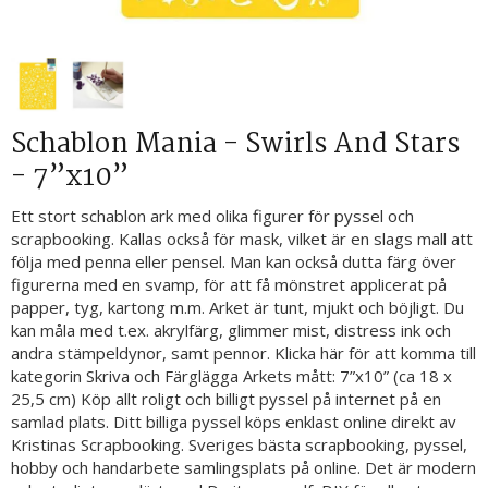
Schablon Mania - Swirls And Stars
- 7”x10”
Ett stort schablon ark med olika figurer för pyssel och
scrapbooking. Kallas också för mask, vilket är en slags mall att
följa med penna eller pensel. Man kan också dutta färg över
figurerna med en svamp, för att få mönstret applicerat på
papper, tyg, kartong m.m. Arket är tunt, mjukt och böjligt. Du
kan måla med t.ex. akrylfärg, glimmer mist, distress ink och
andra stämpeldynor, samt pennor. Klicka här för att komma till
kategorin Skriva och Färglägga Arkets mått: 7”x10” (ca 18 x
25,5 cm) Köp allt roligt och billigt pyssel på internet på en
samlad plats. Ditt billiga pyssel köps enklast online direkt av
Kristinas Scrapbooking. Sveriges bästa scrapbooking, pyssel,
hobby och handarbete samlingsplats på online. Det är modern