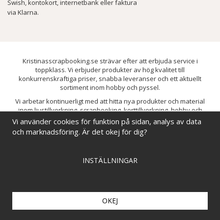
Swish, kontokort, internetbank eller faktura
via Klarna.
Kristinasscrapbooking.se strävar efter att erbjuda service i
toppklass. Vi erbjuder produkter av hög kvalitet till
konkurrenskraftiga priser, snabba leveranser och ett aktuellt
sortiment inom hobby och pyssel.
Vi arbetar kontinuerligt med att hitta nya produkter och material
inom ljustillverkning, scrapbooking, korttillverkning, hobby och
pyssel. Målet är att bredda sortimentet och löpande förbättra och
Vi använder cookies för funktion på sidan, analys av data
utveckla vårt utbud, så att du alltid kan hitta det du behöver hos oss.
och marknadsföring. Är det okej för dig?
INSTÄLLNINGAR
OKEJ