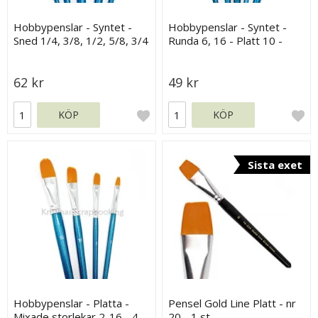
Hobbypenslar - Syntet -
Hobbypenslar - Syntet -
Sned 1/4, 3/8, 1/2, 5/8, 3/4
Runda 6, 16 - Platt 10 -
- 5 st
Sned 8 - Solfjäder 10 - 5 st
62 kr
49 kr
KÖP
KÖP
Sista exet
Hobbypenslar - Platta -
Pensel Gold Line Platt - nr
Mixade storlekar 2-16 - 4
20 - 1 st