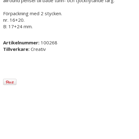
allround pensel till både tunn- och tjockflytande färg.
Förpackning med 2 stycken.
nr. 16+20.
B: 17+24 mm.
Artikelnummer:
100268
Tillverkare:
Creativ