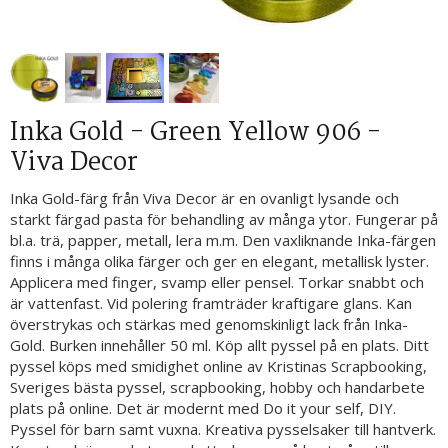
Inka Gold - Green Yellow 906 -
Viva Decor
Inka Gold-färg från Viva Decor är en ovanligt lysande och
starkt färgad pasta för behandling av många ytor. Fungerar på
bl.a. trä, papper, metall, lera m.m. Den vaxliknande Inka-färgen
finns i många olika färger och ger en elegant, metallisk lyster.
Applicera med finger, svamp eller pensel. Torkar snabbt och
är vattenfast. Vid polering framträder kraftigare glans. Kan
överstrykas och stärkas med genomskinligt lack från Inka-
Gold. Burken innehåller 50 ml. Köp allt pyssel på en plats. Ditt
pyssel köps med smidighet online av Kristinas Scrapbooking,
Sveriges bästa pyssel, scrapbooking, hobby och handarbete
plats på online. Det är modernt med Do it your self, DIY.
Pyssel för barn samt vuxna. Kreativa pysselsaker till hantverk.