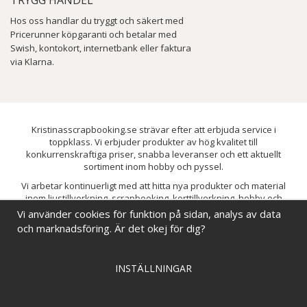
Hos oss handlar du tryggt och säkert med
Pricerunner köpgaranti och betalar med
Swish, kontokort, internetbank eller faktura
via Klarna.
Kristinasscrapbooking.se strävar efter att erbjuda service i
toppklass. Vi erbjuder produkter av hög kvalitet till
konkurrenskraftiga priser, snabba leveranser och ett aktuellt
sortiment inom hobby och pyssel.
Vi arbetar kontinuerligt med att hitta nya produkter och material
inom ljustillverkning, scrapbooking, korttillverkning, hobby och
pyssel. Målet är att bredda sortimentet och löpande förbättra och
Vi använder cookies för funktion på sidan, analys av data
utveckla vårt utbud, så att du alltid kan hitta det du behöver hos oss.
och marknadsföring. Är det okej för dig?
INSTÄLLNINGAR