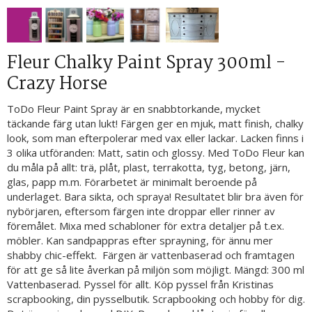
Fleur Chalky Paint Spray 300ml -
Crazy Horse
ToDo Fleur Paint Spray är en snabbtorkande, mycket
täckande färg utan lukt! Färgen ger en mjuk, matt finish, chalky
look, som man efterpolerar med vax eller lackar. Lacken finns i
3 olika utföranden: Matt, satin och glossy. Med ToDo Fleur kan
du måla på allt: trä, plåt, plast, terrakotta, tyg, betong, järn,
glas, papp m.m. Förarbetet är minimalt beroende på
underlaget. Bara sikta, och spraya! Resultatet blir bra även för
nybörjaren, eftersom färgen inte droppar eller rinner av
föremålet. Mixa med schabloner för extra detaljer på t.ex.
möbler. Kan sandpappras efter sprayning, för ännu mer
shabby chic-effekt. Färgen är vattenbaserad och framtagen
för att ge så lite åverkan på miljön som möjligt. Mängd: 300 ml
Vattenbaserad. Pyssel för allt. Köp pyssel från Kristinas
scrapbooking, din pysselbutik. Scrapbooking och hobby för dig.