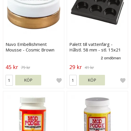
Nuvo Embellishment
Palett till vattenfärg -
Mousse - Cosmic Brown
Hålstl. 58 mm - stl. 15x21
Gold
cm
45 kr
29 kr
79 kr
41 kr
KÖP
KÖP