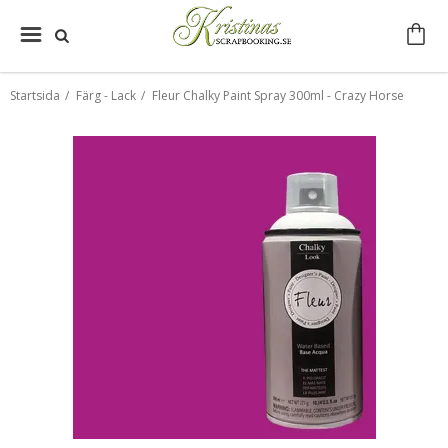
Startsida
/
Färg - Lack
/
Fleur Chalky Paint Spray 300ml - Crazy Horse