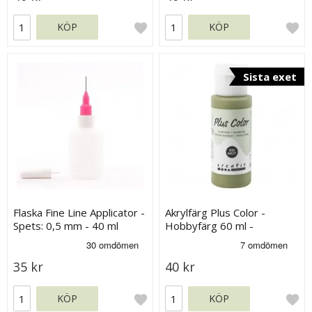
KÖP
KÖP
Sista exet
Flaska Fine Line Applicator -
Akrylfärg Plus Color -
Spets: 0,5 mm - 40 ml
Hobbyfärg 60 ml -
Eucalyptus
35 kr
40 kr
KÖP
KÖP