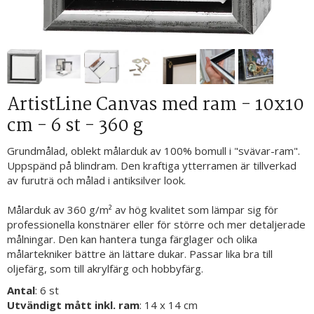
ArtistLine Canvas med ram - 10x10
cm - 6 st - 360 g
Grundmålad, oblekt målarduk av 100% bomull i "svävar-ram".
Uppspänd på blindram. Den kraftiga ytterramen är tillverkad
av furuträ och målad i antiksilver look.
Målarduk av 360 g/m² av hög kvalitet som lämpar sig för
professionella konstnärer eller för större och mer detaljerade
målningar. Den kan hantera tunga färglager och olika
målartekniker bättre än lättare dukar. Passar lika bra till
oljefärg, som till akrylfärg och hobbyfärg.
Antal
: 6 st
Utvändigt mått inkl. ram
: 14 x 14 cm