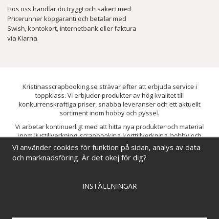
Hos oss handlar du tryggt och säkert med
Pricerunner köpgaranti och betalar med
Swish, kontokort, internetbank eller faktura
via Klarna.
Kristinasscrapbooking.se strävar efter att erbjuda service i
toppklass. Vi erbjuder produkter av hög kvalitet till
konkurrenskraftiga priser, snabba leveranser och ett aktuellt
sortiment inom hobby och pyssel.
Vi arbetar kontinuerligt med att hitta nya produkter och material
inom ljustillverkning, scrapbooking, korttillverkning, hobby och
pyssel. Målet är att bredda sortimentet och löpande förbättra och
Vi använder cookies för funktion på sidan, analys av data
utveckla vårt utbud, så att du alltid kan hitta det du behöver hos oss.
och marknadsföring. Är det okej för dig?
INSTÄLLNINGAR