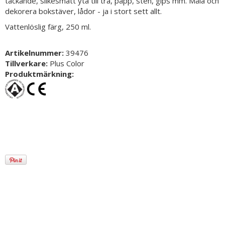
täckande, silkesmatt yta till trä, papp, sten, gips mm. Måla och
dekorera bokstäver, lådor - ja i stort sett allt.
Vattenlöslig färg, 250 ml.
Artikelnummer:
39476
Tillverkare:
Plus Color
Produktmärkning: