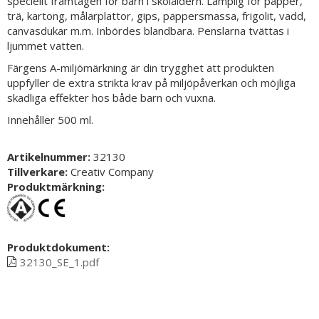
speciellt framtagen för barn i skolåldern. Lämplig för papper,
trä, kartong, målarplattor, gips, pappersmassa, frigolit, vadd,
canvasdukar m.m. Inbördes blandbara. Penslarna tvättas i
ljummet vatten.
Färgens A-miljömärkning är din trygghet att produkten
uppfyller de extra strikta krav på miljöpåverkan och möjliga
skadliga effekter hos både barn och vuxna.
Innehåller 500 ml.
Artikelnummer:
32130
Tillverkare:
Creativ Company
Produktmärkning:
Produktdokument:
32130_SE_1.pdf