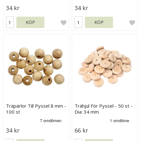
34 kr
34 kr
KÖP
KÖP
Träpärlor Till Pyssel 8 mm -
Trähjul För Pyssel - 50 st -
100 st
Dia: 34 mm
34 kr
66 kr