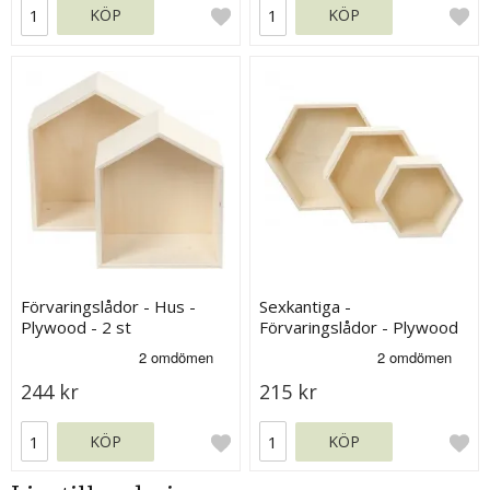
KÖP
KÖP
Förvaringslådor - Hus -
Sexkantiga -
Plywood - 2 st
Förvaringslådor - Plywood
- H: 14,8+19+24,2 cm
244 kr
215 kr
KÖP
KÖP