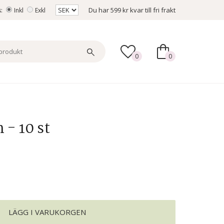
Du har
599 kr
kvar till fri frakt
s:
Inkl
Exkl
0
0
 - 10 st
LÄGG I VARUKORGEN