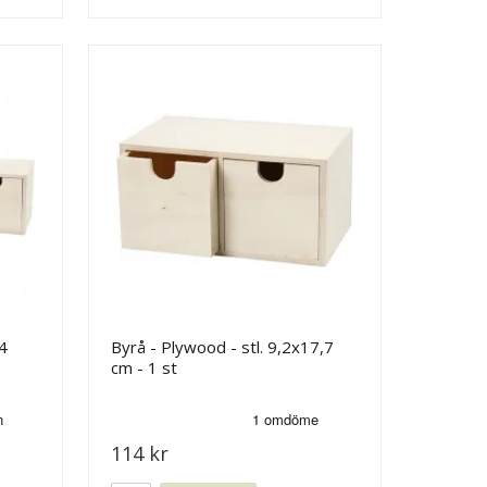
4
Byrå - Plywood - stl. 9,2x17,7
cm - 1 st
114 kr