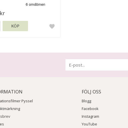
kr
KÖP
ORMATION
FÖLJ OSS
rationsfilmer Pyssel
Blogg
uktmärkning
Facebook
tsbrev
Instagram
ies
YouTube