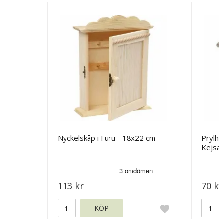
Nyckelskåp i Furu - 18x22 cm
Prylh
Kejs
113 kr
70 k
KÖP