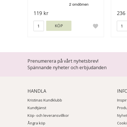
119 kr
236 
KÖP
Prenumerera på vårt nyhetsbrev!
Spännande nyheter och erbjudanden
HANDLA
INF
Kristinas Kundklubb
Inspi
Kundtjänst
Prod
Köp- och leveransvillkor
Nyhe
Ångra köp
Cook