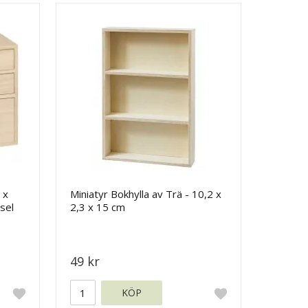
 x
Miniatyr Bokhylla av Trä - 10,2 x
sel
2,3 x 15 cm
49 kr
KÖP