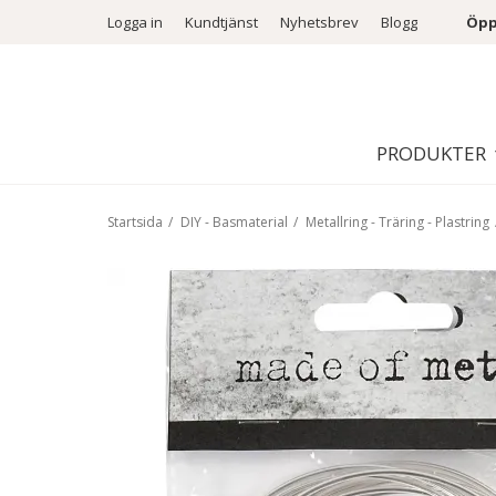
Logga in
Kundtjänst
Nyhetsbrev
Blogg
Öpp
PRODUKTER
Startsida
/
DIY - Basmaterial
/
Metallring - Träring - Plastring