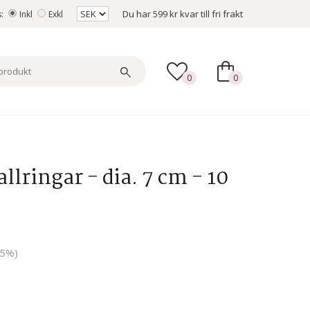
Du har
599 kr
kvar till fri frakt
s:
Inkl
Exkl
0
0
llringar - dia. 7 cm - 10
15%)