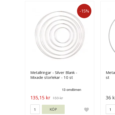
-15%
Metallringar - Silver Blank -
Metal
Mixade storlekar - 10 st
st
135,15 kr
36 k
159 kr
KÖP