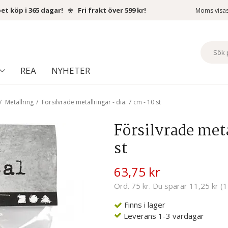
et köp i 365 dagar!
❀
Fri frakt över 599 kr!
Moms visa
REA
NYHETER
/
Metallring
/
Försilvrade metallringar - dia. 7 cm - 10 st
Försilvrade meta
st
63,75 kr
Ord. 75 kr. Du sparar 11,25 kr (
Finns i lager
Leverans 1-3 vardagar