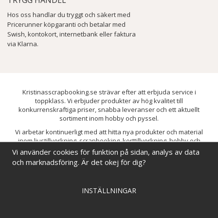
Hos oss handlar du tryggt och säkert med
Pricerunner köpgaranti och betalar med
Swish, kontokort, internetbank eller faktura
via Klarna.
Kristinasscrapbooking.se strävar efter att erbjuda service i
toppklass. Vi erbjuder produkter av hög kvalitet till
konkurrenskraftiga priser, snabba leveranser och ett aktuellt
sortiment inom hobby och pyssel.
Vi arbetar kontinuerligt med att hitta nya produkter och material
inom ljustillverkning, scrapbooking, korttillverkning, hobby och
pyssel. Målet är att bredda sortimentet och löpande förbättra och
Vi använder cookies för funktion på sidan, analys av data
utveckla vårt utbud, så att du alltid kan hitta det du behöver hos oss.
och marknadsföring. Är det okej för dig?
INSTÄLLNINGAR