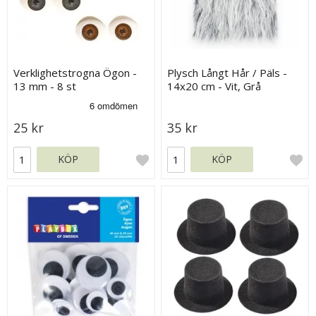
Verklighetstrogna Ögon -
Plysch Långt Hår / Päls -
13 mm - 8 st
14x20 cm - Vit, Grå
25 kr
35 kr
KÖP
KÖP