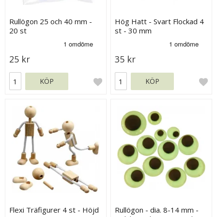
Rullögon 25 och 40 mm -
Hög Hatt - Svart Flockad 4
20 st
st - 30 mm
25 kr
35 kr
KÖP
KÖP
Flexi Träfigurer 4 st - Höjd
Rullögon - dia. 8-14 mm -