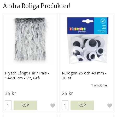
Andra Roliga Produkter!
Plysch Långt Hår / Päls -
Rullögon 25 och 40 mm -
14x20 cm - Vit, Grå
20 st
35 kr
25 kr
KÖP
KÖP