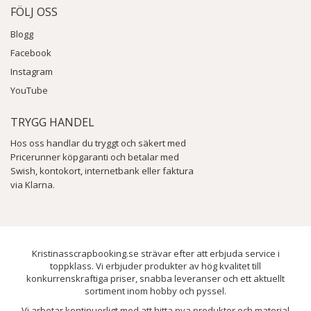
FÖLJ OSS
Blogg
Facebook
Instagram
YouTube
TRYGG HANDEL
Hos oss handlar du tryggt och säkert med
Pricerunner köpgaranti och betalar med
Swish, kontokort, internetbank eller faktura
via Klarna.
Kristinasscrapbooking.se strävar efter att erbjuda service i
toppklass. Vi erbjuder produkter av hög kvalitet till
konkurrenskraftiga priser, snabba leveranser och ett aktuellt
sortiment inom hobby och pyssel.
Vi arbetar kontinuerligt med att hitta nya produkter och material