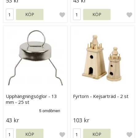
53 kr
43 kr
KÖP
KÖP
Upphängningsöglor - 13
Fyrtorn - Kejsarträd - 2 st
mm - 25 st
43 kr
103 kr
KÖP
KÖP