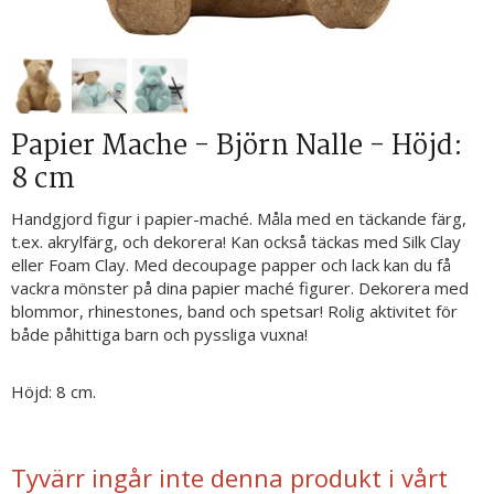
Papier Mache - Björn Nalle - Höjd:
8 cm
Handgjord figur i papier-maché. Måla med en täckande färg,
t.ex. akrylfärg, och dekorera! Kan också täckas med Silk Clay
eller Foam Clay. Med decoupage papper och lack kan du få
vackra mönster på dina papier maché figurer. Dekorera med
blommor, rhinestones, band och spetsar! Rolig aktivitet för
både påhittiga barn och pyssliga vuxna!
Höjd: 8 cm.
Tyvärr ingår inte denna produkt i vårt