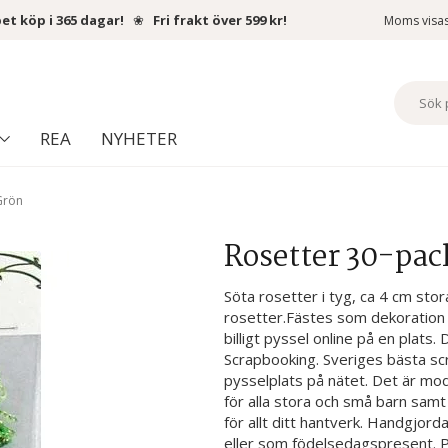
et köp i 365 dagar!
❀
Fri frakt över 599 kr!
Moms visa
REA
NYHETER
Grön
Rosetter 30-pac
Söta rosetter i tyg, ca 4 cm stor
rosetter.Fästes som dekoration p
billigt pyssel online på en plats. 
Scrapbooking. Sveriges bästa s
pysselplats på nätet. Det är mo
för alla stora och små barn samt
för allt ditt hantverk. Handgjord
eller som födelsedagspresent. Py