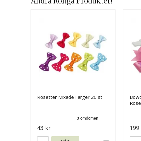
Andra Roliga Produkter!
Rosetter Mixade Färger 20 st
Bowd
Roset
43 kr
199 