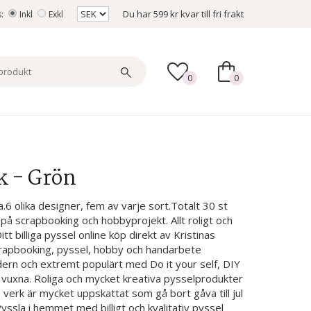
Du har
599 kr
kvar till fri frakt
s:
Inkl
Exkl
0
0
k - Grön
a.6 olika designer, fem av varje sort.Totalt 30 st
å scrapbooking och hobbyprojekt. Allt roligt och
Ditt billiga pyssel online köp direkt av Kristinas
crapbooking, pyssel, hobby och handarbete
dern och extremt populärt med Do it your self, DIY
 vuxna. Roliga och mycket kreativa pysselprodukter
a verk är mycket uppskattat som gå bort gåva till jul
ssla i hemmet med billigt och kvalitativ pyssel