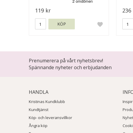
119 kr
236 
KÖP
Prenumerera på vårt nyhetsbrev!
Spännande nyheter och erbjudanden
HANDLA
INF
Kristinas Kundklubb
Inspi
Kundtjänst
Prod
Köp- och leveransvillkor
Nyhe
Ångra köp
Cook