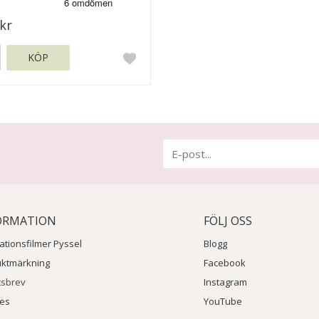
kr
KÖP
ORMATION
FÖLJ OSS
rationsfilmer Pyssel
Blogg
uktmärkning
Facebook
tsbrev
Instagram
ies
YouTube