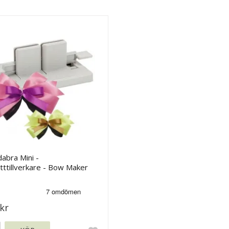
abra Mini -
ttillverkare - Bow Maker
kr