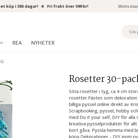
et köp i 365 dagar!
❀
Fri frakt över 599 kr!
Moms visa
REA
NYHETER
Blå
Rosetter 30-pac
Söta rosetter i tyg, ca 4 cm stor
rosetter.Fästes som dekoration 
billiga pyssel online direkt av K
Scrapbooking, pyssel, hobby och
med Do it your self, DIY för all
kreativa pysselprodukter för al
bort gåva. Pyssla hemma med bill
köpa Dekorationer - DIY inom pys