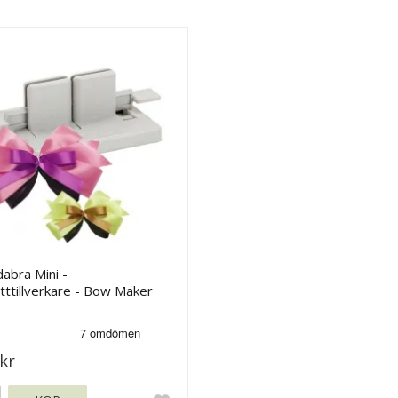
abra Mini -
ttillverkare - Bow Maker
kr