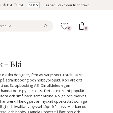
Du har
599 kr
kvar till fri frakt
s:
Inkl
Exkl
0
0
k - Blå
a.6 olika designer, fem av varje sort.Totalt 30 st
på scrapbooking och hobbyprojekt. Köp allt ditt
ristinas Scrapbooking AB. Din alldeles egen
 handarbete pysselplats. Det är extremt populärt
a stora och små barn samt vuxna. Roliga och mycket
lt hantverk. Handgjort är mycket uppskattat som gå
igt och kvalitativ pyssel köpt från oss. Här kan du
sel och hobby. Handla Rosett till lågt pris och