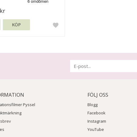
kr
KÖP
ORMATION
FÖLJ OSS
rationsfilmer Pyssel
Blogg
uktmärkning
Facebook
tsbrev
Instagram
ies
YouTube