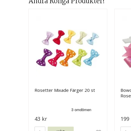
Andra Roliga Produkter!
Rosetter Mixade Färger 20 st
Bowd
Roset
43 kr
199 