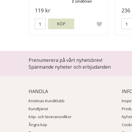
119 kr
236 
KÖP
Prenumerera på vårt nyhetsbrev!
Spännande nyheter och erbjudanden
HANDLA
INF
Kristinas Kundklubb
Inspi
Kundtjänst
Prod
Köp- och leveransvillkor
Nyhe
Ångra köp
Cook