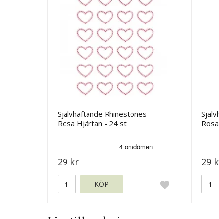
Självhäftande Rhinestones -
Själv
Rosa Hjärtan - 24 st
Rosa 
29 kr
29 k
KÖP