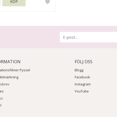
KÖP
ORMATION
FÖLJ OSS
rationsfilmer Pyssel
Blogg
uktmärkning
Facebook
tsbrev
Instagram
ies
YouTube
ss
l