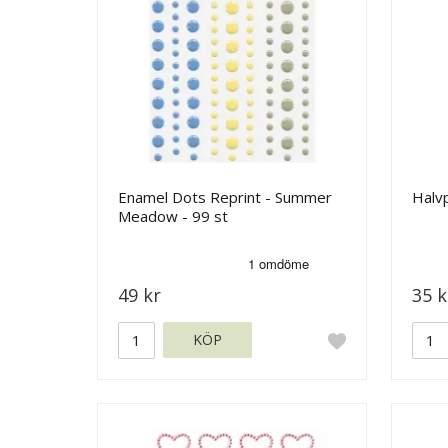
Enamel Dots Reprint - Summer
Halvp
Meadow - 99 st
49 kr
35 k
KÖP