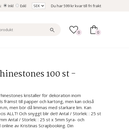
Du har
599 kr
kvar till fri frakt
s:
Inkl
Exkl
0
0
hinestones 100 st -
 rhinestones kristaller för dekoration inom
s främst till papper och kartong, men kan också
rä m.m, men bör då limmas med starkare lim. Kan
 ALLT! Och snyggt blir det! Antal / Storlek: : 25 st
4mm Antal / Storlek: : 25 st x 5mm Syra- och
l online av Kristinas Scrapbooking. Din