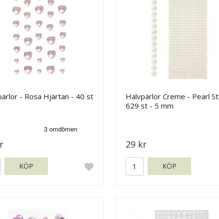
ärlor - Rosa Hjärtan - 40 st
Halvpärlor Creme - Pearl St
629 st - 5 mm
r
29 kr
KÖP
KÖP