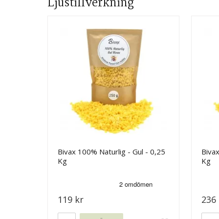
Ljustillverkning
Bivax 100% Naturlig - Gul - 0,25
Bivax
Kg
Kg
119 kr
236 