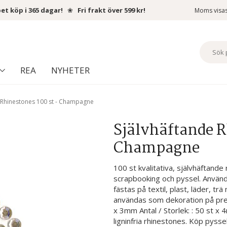
et köp i 365 dagar!
❀
Fri frakt över 599 kr!
Moms visa
REA
NYHETER
 Rhinestones 100 st - Champagne
Självhäftande R
Champagne
100 st kvalitativa, självhäftande
scrapbooking och pyssel. Använd
fästas på textil, plast, läder, t
användas som dekoration på precis
x 3mm Antal / Storlek: : 50 st x 
ligninfria rhinestones. Köp pysse