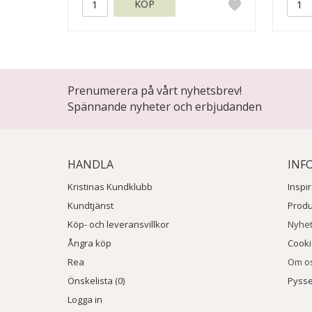
KÖP
Prenumerera på vårt nyhetsbrev!
Spännande nyheter och erbjudanden
HANDLA
INF
Kristinas Kundklubb
Inspi
Kundtjänst
Prod
Köp- och leveransvillkor
Nyhe
Ångra köp
Cook
Rea
Om o
Önskelista (0)
Pysse
Logga in