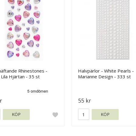
häftande Rhinestones -
Halvpärlor - White Pearls -
Lila Hjärtan - 35 st
Marianne Design - 333 st
r
55 kr
KÖP
KÖP