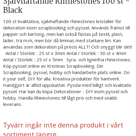
Självhäftande Rhinestones 100 st -
Black
100 st kvalitativa, självhäftande rhinestones kristaller för
dekoration inom scrapbooking och pyssel. Används främst till
papper och kartong, men kan också fästas på textil, plast,
läder, trä m.m, men bör då limmas med starkare lim. Kan
användas som dekoration på precis ALLT! Och snyggt blir det!
Antal / Storlek: : 25 st x 3mm Antal / Storlek: : 50 st x 4mm
Antal / Storlek: : 25 st x 5mm Syra- och ligninfria rhinestones.
Köp pyssel online av Kristinas Scrapbooking. Din
Scrapbooking, pyssel, hobby och handarbete plats online. Do
it your self, DIY för alla. Kreativa produkter för hantverk.
Handgjort är alltid uppskattat. Pyssla med billigt och kvalitativ
pyssel. Här kan du köpa Dekorationer - DIY inom pyssel och
hobby. Handla Rhinestones till lågt pris och med snabb
leverans.
Tyvärr ingår inte denna produkt i vårt
sortiment längre.