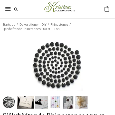
Startsida
/
Dekorationer - DIY
/
Rhinestones
/
Självhäftande Rhinestones 100 st - Black