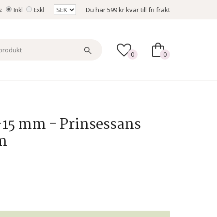
Du har
599 kr
kvar till fri frakt
s:
Inkl
Exkl
0
0
-15 mm - Prinsessans
am