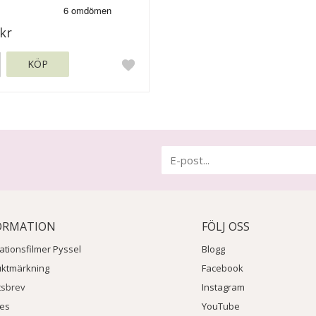
kr
KÖP
ORMATION
FÖLJ OSS
rationsfilmer Pyssel
Blogg
uktmärkning
Facebook
tsbrev
Instagram
ies
YouTube