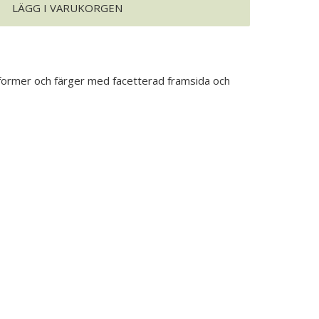
LÄGG I VARUKORGEN
a former och färger med facetterad framsida och