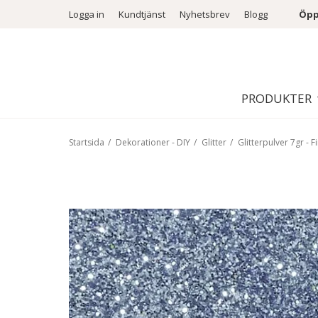
Logga in
Kundtjänst
Nyhetsbrev
Blogg
Öpp
PRODUKTER
Startsida
/
Dekorationer - DIY
/
Glitter
/
Glitterpulver 7gr - F