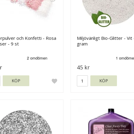
erpulver och Konfetti - Rosa
Miljövänligt Bio-Glitter - Vit 
er - 9 st
gram
r
45 kr
KÖP
KÖP