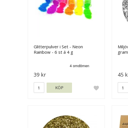
Glitterpulver i Set - Neon
Miljö
Rainbow - 6 st á 4 g
gram
39 kr
45 k
KÖP