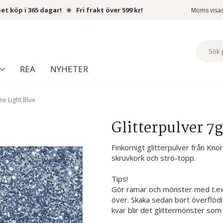
et köp i 365 dagar!
❀
Fri frakt över 599 kr!
Moms visa
REA
NYHETER
ine Light Blue
Glitterpulver 7g
Finkornigt glitterpulver från Kno
skruvkork och strö-topp.
Tips!
Gör ramar och mönster med t.ex.
över. Skaka sedan bort överflödigt
kvar blir det glittermönster so