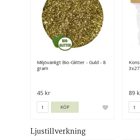
Miljövänligt Bio-Glitter - Guld - 8
Konst
gram
3x27
45 kr
89 k
KÖP
Ljustillverkning