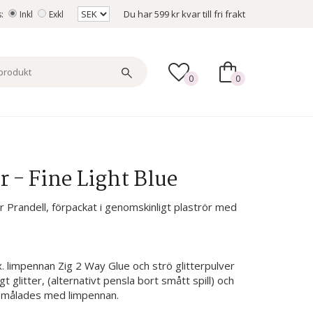
Du har
599 kr
kvar till fri frakt
s:
Inkl
Exkl
0
0
r - Fine Light Blue
rr Prandell, förpackat i genomskinligt plaströr med
 limpennan Zig 2 Way Glue och strö glitterpulver
 glitter, (alternativt pensla bort smått spill) och
m målades med limpennan.