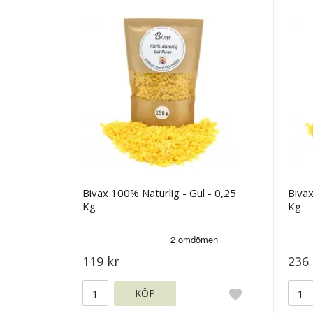
Bivax 100% Naturlig - Gul - 0,25
Bivax
Kg
Kg
119 kr
236 
KÖP