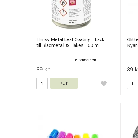
Flimsy Metal Leaf Coating - Lack
Glitt
till Bladmetall & Flakes - 60 ml
Nyans
89 kr
89 k
KÖP