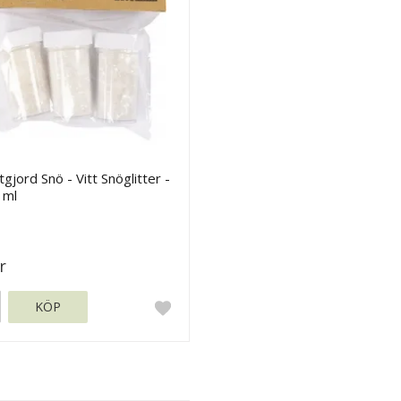
gjord Snö - Vitt Snöglitter -
 ml
r
KÖP