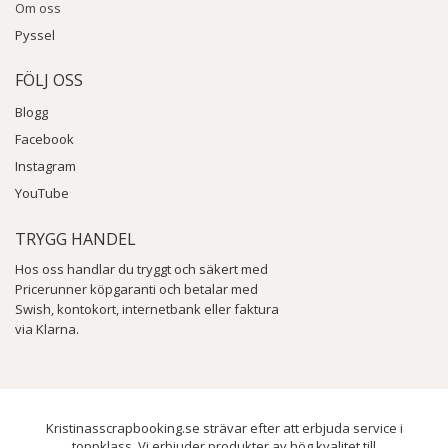
Om oss
Pyssel
FÖLJ OSS
Blogg
Facebook
Instagram
YouTube
TRYGG HANDEL
Hos oss handlar du tryggt och säkert med
Pricerunner köpgaranti och betalar med
Swish, kontokort, internetbank eller faktura
via Klarna.
Kristinasscrapbooking.se strävar efter att erbjuda service i
toppklass. Vi erbjuder produkter av hög kvalitet till