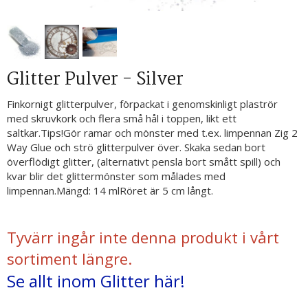
Glitter Pulver - Silver
Finkornigt glitterpulver, förpackat i genomskinligt plaströr
med skruvkork och flera små hål i toppen, likt ett
saltkar.Tips!Gör ramar och mönster med t.ex. limpennan Zig 2
Way Glue och strö glitterpulver över. Skaka sedan bort
överflödigt glitter, (alternativt pensla bort smått spill) och
kvar blir det glittermönster som målades med
limpennan.Mängd: 14 mlRöret är 5 cm långt.
Tyvärr ingår inte denna produkt i vårt
sortiment längre.
Se allt inom Glitter här!