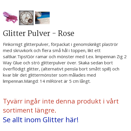
Glitter Pulver - Rose
Finkornigt glitterpulver, förpackat i genomskinligt plaströr
med skruvkork och flera små hål i toppen, likt ett
saltkar.Tips!Gör ramar och mönster med t.ex. limpennan Zig 2
Way Glue och strö glitterpulver över. Skaka sedan bort
överflödigt glitter, (alternativt pensla bort smått spill) och
kvar blir det glittermönster som målades med
limpennan.Mängd: 14 mlRöret är 5 cm långt.
Tyvärr ingår inte denna produkt i vårt
sortiment längre.
Se allt inom Glitter här!