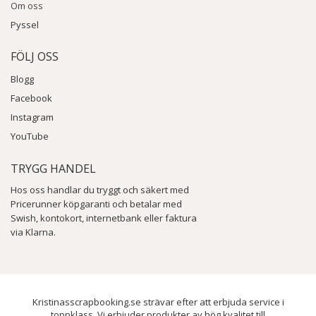
Om oss
Pyssel
FÖLJ OSS
Blogg
Facebook
Instagram
YouTube
TRYGG HANDEL
Hos oss handlar du tryggt och säkert med
Pricerunner köpgaranti och betalar med
Swish, kontokort, internetbank eller faktura
via Klarna.
Kristinasscrapbooking.se strävar efter att erbjuda service i
toppklass. Vi erbjuder produkter av hög kvalitet till