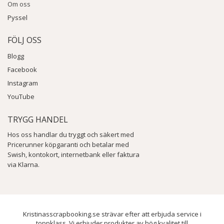
Om oss
Pyssel
FÖLJ OSS
Blogg
Facebook
Instagram
YouTube
TRYGG HANDEL
Hos oss handlar du tryggt och säkert med
Pricerunner köpgaranti och betalar med
Swish, kontokort, internetbank eller faktura
via Klarna.
Kristinasscrapbooking.se strävar efter att erbjuda service i
toppklass. Vi erbjuder produkter av hög kvalitet till