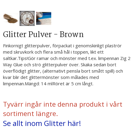
Glitter Pulver - Brown
Finkornigt glitterpulver, förpackat i genomskinligt plaströr
med skruvkork och flera små hål i toppen, likt ett
saltkar.Tips!Gör ramar och mönster med t.ex. limpennan Zig 2
Way Glue och strö glitterpulver över. Skaka sedan bort
överflödigt glitter, (alternativt pensla bort smått spill) och
kvar blir det glittermönster som målades med
limpennan.Mängd: 14 mlRöret är 5 cm långt.
Tyvärr ingår inte denna produkt i vårt
sortiment längre.
Se allt inom Glitter här!