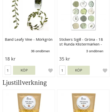
Band Leafy Vine - Mörkgrön
Stickers Sigill - Gröna - 18
st Runda Klistermärken -
Ca 2 cm
18 kr
35 kr
KÖP
KÖP
Ljustillverkning