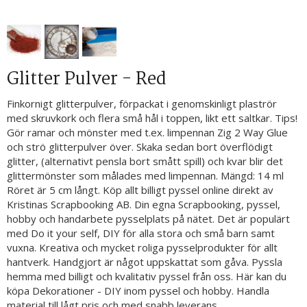
Glitter Pulver - Red
Finkornigt glitterpulver, förpackat i genomskinligt plaströr
med skruvkork och flera små hål i toppen, likt ett saltkar. Tips!
Gör ramar och mönster med t.ex. limpennan Zig 2 Way Glue
och strö glitterpulver över. Skaka sedan bort överflödigt
glitter, (alternativt pensla bort smått spill) och kvar blir det
glittermönster som målades med limpennan. Mängd: 14 ml
Röret är 5 cm långt. Köp allt billigt pyssel online direkt av
Kristinas Scrapbooking AB. Din egna Scrapbooking, pyssel,
hobby och handarbete pysselplats på nätet. Det är populärt
med Do it your self, DIY för alla stora och små barn samt
vuxna. Kreativa och mycket roliga pysselprodukter för allt
hantverk. Handgjort är något uppskattat som gåva. Pyssla
hemma med billigt och kvalitativ pyssel från oss. Här kan du
köpa Dekorationer - DIY inom pyssel och hobby. Handla
material till lågt pris och med snabb leverans.