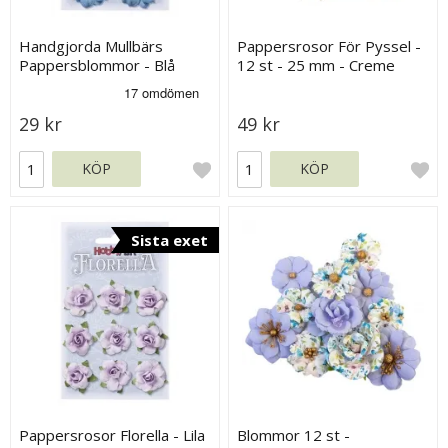
Handgjorda Mullbärs
Pappersrosor För Pyssel -
Pappersblommor - Blå
12 st - 25 mm - Creme
Nyanser - 35 mm
29 kr
49 kr
KÖP
KÖP
Sista exet
Pappersrosor Florella - Lila
Blommor 12 st -