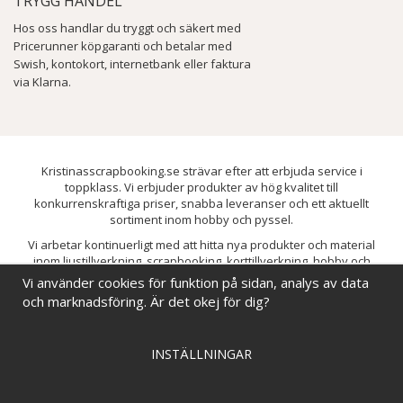
TRYGG HANDEL
Hos oss handlar du tryggt och säkert med
Pricerunner köpgaranti och betalar med
Swish, kontokort, internetbank eller faktura
via Klarna.
Kristinasscrapbooking.se strävar efter att erbjuda service i
toppklass. Vi erbjuder produkter av hög kvalitet till
konkurrenskraftiga priser, snabba leveranser och ett aktuellt
sortiment inom hobby och pyssel.
Vi arbetar kontinuerligt med att hitta nya produkter och material
inom ljustillverkning, scrapbooking, korttillverkning, hobby och
pyssel. Målet är att bredda sortimentet och löpande förbättra och
Vi använder cookies för funktion på sidan, analys av data
utveckla vårt utbud, så att du alltid kan hitta det du behöver hos oss.
och marknadsföring. Är det okej för dig?
INSTÄLLNINGAR