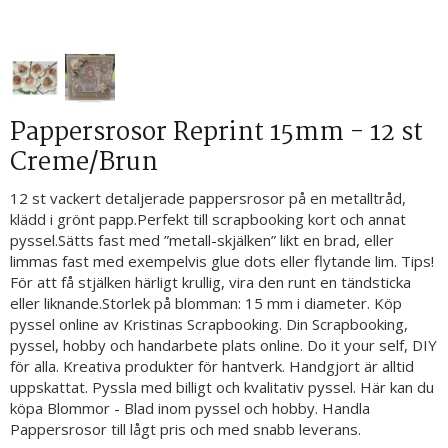
Pappersrosor Reprint 15mm - 12 st
Creme/Brun
12 st vackert detaljerade pappersrosor på en metalltråd,
klädd i grönt papp.Perfekt till scrapbooking kort och annat
pyssel.Sätts fast med ”metall-skjälken” likt en brad, eller
limmas fast med exempelvis glue dots eller flytande lim. Tips!
För att få stjälken härligt krullig, vira den runt en tändsticka
eller liknande.Storlek på blomman: 15 mm i diameter. Köp
pyssel online av Kristinas Scrapbooking. Din Scrapbooking,
pyssel, hobby och handarbete plats online. Do it your self, DIY
för alla. Kreativa produkter för hantverk. Handgjort är alltid
uppskattat. Pyssla med billigt och kvalitativ pyssel. Här kan du
köpa Blommor - Blad inom pyssel och hobby. Handla
Pappersrosor till lågt pris och med snabb leverans.