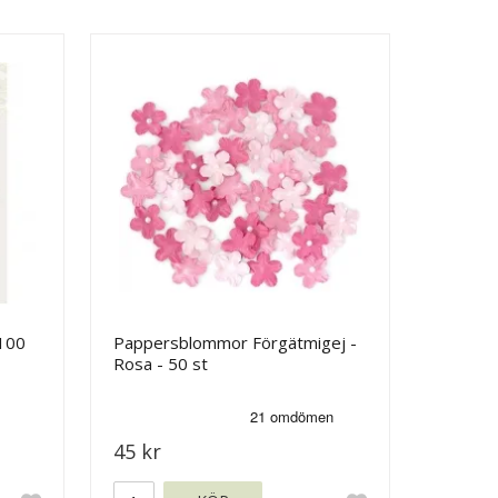
100
Pappersblommor Förgätmigej -
Rosa - 50 st
45 kr