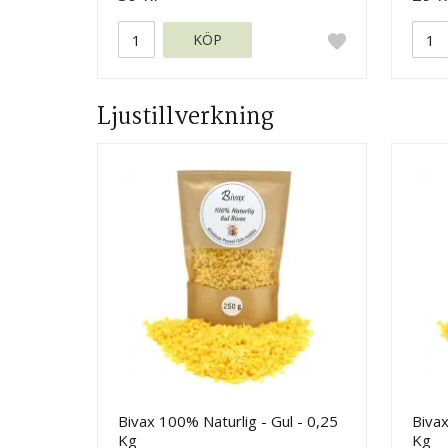
KÖP
Ljustillverkning
Bivax 100% Naturlig - Gul - 0,25
Bivax
Kg
Kg