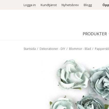
Logga in
Kundtjänst
Nyhetsbrev
Blogg
Öpp
PRODUKTER
Startsida
/
Dekorationer - DIY
/
Blommor - Blad
/
Pappers