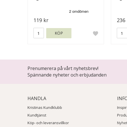
119 kr
236 
KÖP
Prenumerera på vårt nyhetsbrev!
Spännande nyheter och erbjudanden
HANDLA
INF
Kristinas Kundklubb
Inspi
Kundtjänst
Prod
Köp- och leveransvillkor
Nyhe