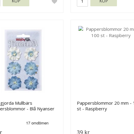
KÖP
KÖP
gjorda Mullbärs
Pappersblommor 20 mm - 
ersblommor - Blå Nyanser
st - Raspberry
 mm
r
39 kr