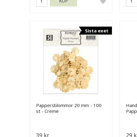
KÖP
Sista exet
Pappersblommor 20 mm - 100
Hand
st - Creme
Papp
- 35
39 kr
29 k