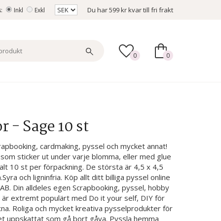
Du har
599 kr
kvar till fri frakt
s:
Inkl
Exkl
0
0
 - Sage 10 st
crapbooking, cardmaking, pyssel och mycket annat!
 som sticker ut under varje blomma, eller med glue
talt 10 st per förpackning. De största är 4,5 x 4,5
ra och ligninfria. Köp allt ditt billiga pyssel online
 AB. Din alldeles egen Scrapbooking, pyssel, hobby
är extremt populärt med Do it your self, DIY för
na. Roliga och mycket kreativa pysselprodukter för
ket uppskattat som gå bort gåva. Pyssla hemma