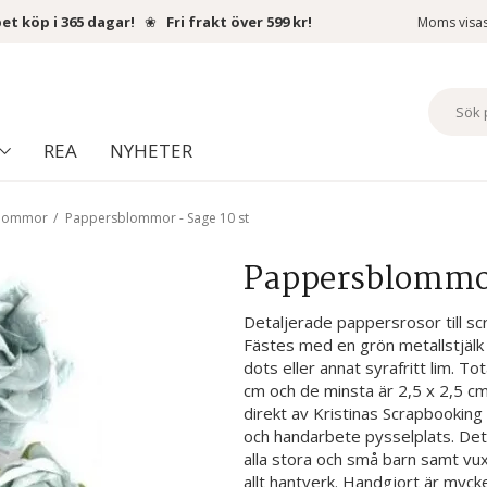
et köp i 365 dagar!
❀
Fri frakt över 599 kr!
Moms visa
REA
NYHETER
blommor
/
Pappersblommor - Sage 10 st
Pappersblommor
Detaljerade pappersrosor till s
Fästes med en grön metallstjälk
dots eller annat syrafritt lim. To
cm och de minsta är 2,5 x 2,5 cm.Sy
direkt av Kristinas Scrapbooking
och handarbete pysselplats. Det 
alla stora och små barn samt vux
allt hantverk. Handgjort är myc