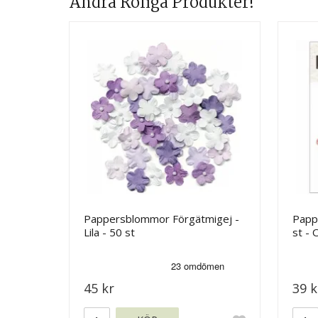
Andra Roliga Produkter!
Pappersblommor Förgätmigej -
Papp
Lila - 50 st
st - 
45 kr
39 k