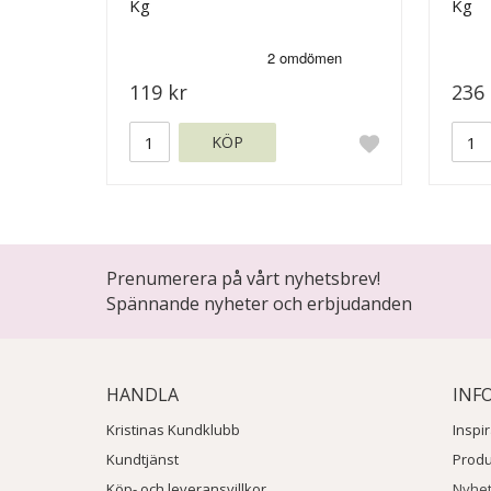
Kg
Kg
119 kr
236 
KÖP
Prenumerera på vårt nyhetsbrev!
Spännande nyheter och erbjudanden
HANDLA
INF
Kristinas Kundklubb
Inspi
Kundtjänst
Prod
Köp- och leveransvillkor
Nyhe