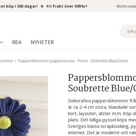
et köp i 365 dagar!
❀
Fri frakt över 599 kr!
Moms visa
REA
NYHETER
blommor
/
Pappersblommor pappersrosor - Prima - Soubrette Blue/Green
Pappersblommor
Soubrette Blue
Dekorativa pappersblommor från
är ca 2-4 cm stora, blandade sor
kort, layouter, alster m.m. Köp s
plats. Ditt billiga pyssel köps me
Sveriges bästa scrapbooking, py
internet. Det är modernt och väl