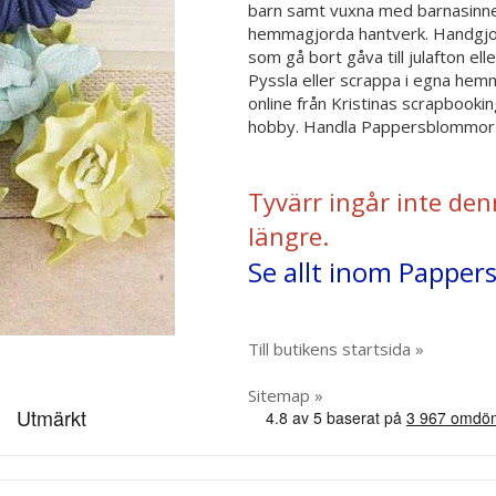
barn samt vuxna med barnasinnet 
hemmagjorda hantverk. Handgjor
som gå bort gåva till julafton el
Pyssla eller scrappa i egna hemme
online från Kristinas scrapbooki
hobby. Handla Pappersblommor ti
Tyvärr ingår inte den
längre.
Se allt inom Pappe
Till butikens startsida »
Sitemap »