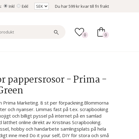
Du har
599 kr
kvar till fri frakt
s:
Inkl
Exkl
0
0
 pappersrosor - Prima -
/Green
 Prima Marketing. 8 st per förpackning.Blommorna
ter och nyanser. Limmas fast på t.ex. scrapbooking
kojigt och billigt pyssel på internet på en samlad
d lätthet online direkt av Kristinas Scrapbooking.
ssel, hobby och handarbete samlingsplats på hela
digt inne med Do it your self, DIY för stora och små