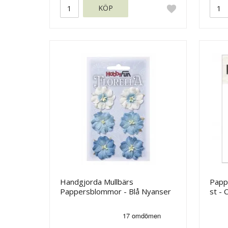
KÖP
Handgjorda Mullbärs
Papp
Pappersblommor - Blå Nyanser
st -
- 35 mm