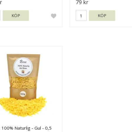
r
79 kr
KÖP
KÖP
 100% Naturlig - Gul - 0,5