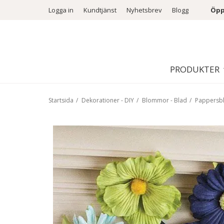
Logga in
Kundtjänst
Nyhetsbrev
Blogg
Öpp
PRODUKTER
Startsida
/
Dekorationer - DIY
/
Blommor - Blad
/
Pappers