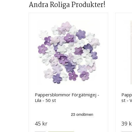
Andra Roliga Produkter!
Pappersblommor Förgätmigej -
Papp
Lila - 50 st
st - V
45 kr
39 k