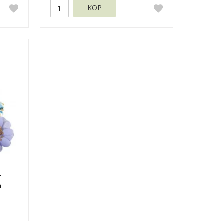
KÖP
r
a