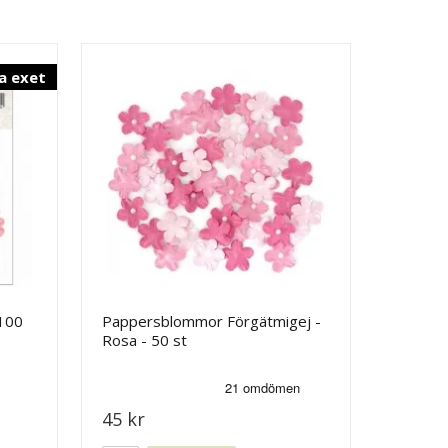
a exet
100
Pappersblommor Förgätmigej -
Rosa - 50 st
45 kr