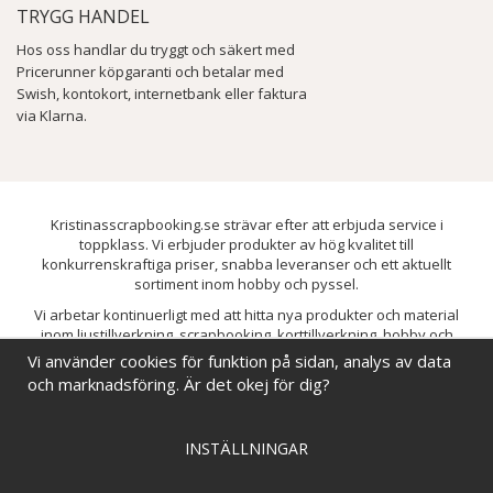
TRYGG HANDEL
Hos oss handlar du tryggt och säkert med
Pricerunner köpgaranti och betalar med
Swish, kontokort, internetbank eller faktura
via Klarna.
Kristinasscrapbooking.se strävar efter att erbjuda service i
toppklass. Vi erbjuder produkter av hög kvalitet till
konkurrenskraftiga priser, snabba leveranser och ett aktuellt
sortiment inom hobby och pyssel.
Vi arbetar kontinuerligt med att hitta nya produkter och material
inom ljustillverkning, scrapbooking, korttillverkning, hobby och
pyssel. Målet är att bredda sortimentet och löpande förbättra och
Vi använder cookies för funktion på sidan, analys av data
utveckla vårt utbud, så att du alltid kan hitta det du behöver hos oss.
och marknadsföring. Är det okej för dig?
INSTÄLLNINGAR