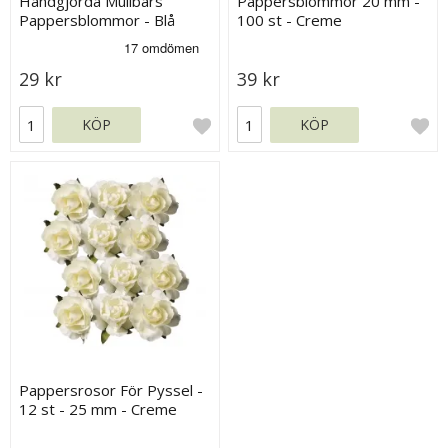
Handgjorda Mullbärs
Pappersblommor 20 mm -
Pappersblommor - Blå
100 st - Creme
Nyanser - 35 mm
29 kr
39 kr
KÖP
KÖP
Pappersrosor För Pyssel -
12 st - 25 mm - Creme