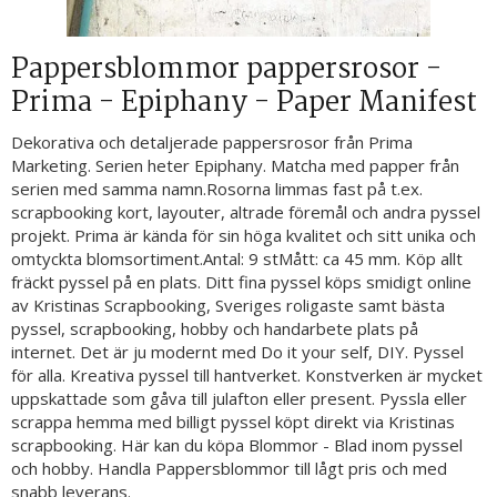
Pappersblommor pappersrosor -
Prima - Epiphany - Paper Manifest
Dekorativa och detaljerade pappersrosor från Prima
Marketing. Serien heter Epiphany. Matcha med papper från
serien med samma namn.Rosorna limmas fast på t.ex.
scrapbooking kort, layouter, altrade föremål och andra pyssel
projekt. Prima är kända för sin höga kvalitet och sitt unika och
omtyckta blomsortiment.Antal: 9 stMått: ca 45 mm. Köp allt
fräckt pyssel på en plats. Ditt fina pyssel köps smidigt online
av Kristinas Scrapbooking, Sveriges roligaste samt bästa
pyssel, scrapbooking, hobby och handarbete plats på
internet. Det är ju modernt med Do it your self, DIY. Pyssel
för alla. Kreativa pyssel till hantverket. Konstverken är mycket
uppskattade som gåva till julafton eller present. Pyssla eller
scrappa hemma med billigt pyssel köpt direkt via Kristinas
scrapbooking. Här kan du köpa Blommor - Blad inom pyssel
och hobby. Handla Pappersblommor till lågt pris och med
snabb leverans.