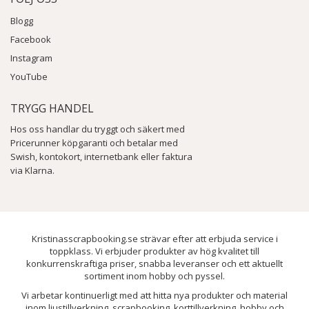
Blogg
Facebook
Instagram
YouTube
TRYGG HANDEL
Hos oss handlar du tryggt och säkert med
Pricerunner köpgaranti och betalar med
Swish, kontokort, internetbank eller faktura
via Klarna.
Kristinasscrapbooking.se strävar efter att erbjuda service i
toppklass. Vi erbjuder produkter av hög kvalitet till
konkurrenskraftiga priser, snabba leveranser och ett aktuellt
sortiment inom hobby och pyssel.
Vi arbetar kontinuerligt med att hitta nya produkter och material
inom ljustillverkning, scrapbooking, korttillverkning, hobby och