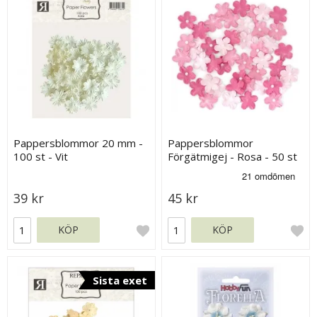
Pappersblommor 20 mm -
Pappersblommor
100 st - Vit
Förgätmigej - Rosa - 50 st
39 kr
45 kr
KÖP
KÖP
Sista exet