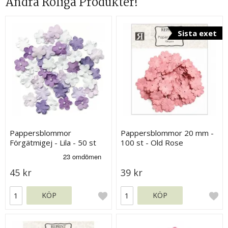
Andra Roliga Produkter!
Sista exet
Pappersblommor
Pappersblommor 20 mm -
Förgätmigej - Lila - 50 st
100 st - Old Rose
45 kr
39 kr
KÖP
KÖP