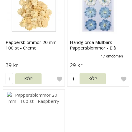
Pappersblommor 20 mm -
Handgjorda Mullbärs
100 st - Creme
Pappersblommor - Blå
Nyanser - 35 mm
39 kr
29 kr
KÖP
KÖP