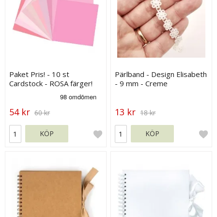
Paket Pris! - 10 st
Pärlband - Design Elisabeth
Cardstock - ROSA färger!
- 9 mm - Creme
54 kr
13 kr
60 kr
18 kr
KÖP
KÖP