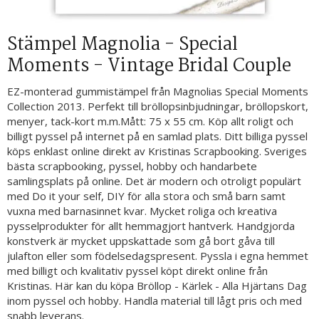
Stämpel Magnolia - Special
Moments - Vintage Bridal Couple
EZ-monterad gummistämpel från Magnolias Special Moments
Collection 2013. Perfekt till bröllopsinbjudningar, bröllopskort,
menyer, tack-kort m.m.Mått: 75 x 55 cm. Köp allt roligt och
billigt pyssel på internet på en samlad plats. Ditt billiga pyssel
köps enklast online direkt av Kristinas Scrapbooking. Sveriges
bästa scrapbooking, pyssel, hobby och handarbete
samlingsplats på online. Det är modern och otroligt populärt
med Do it your self, DIY för alla stora och små barn samt
vuxna med barnasinnet kvar. Mycket roliga och kreativa
pysselprodukter för allt hemmagjort hantverk. Handgjorda
konstverk är mycket uppskattade som gå bort gåva till
julafton eller som födelsedagspresent. Pyssla i egna hemmet
med billigt och kvalitativ pyssel köpt direkt online från
Kristinas. Här kan du köpa Bröllop - Kärlek - Alla Hjärtans Dag
inom pyssel och hobby. Handla material till lågt pris och med
snabb leverans.