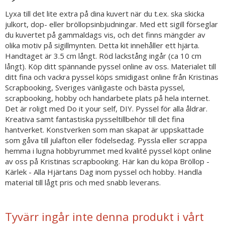
Lyxa till det lite extra på dina kuvert när du t.ex. ska skicka
julkort, dop- eller bröllopsinbjudningar. Med ett sigill förseglar
du kuvertet på gammaldags vis, och det finns mängder av
olika motiv på sigillmynten. Detta kit innehåller ett hjärta.
Handtaget är 3.5 cm långt. Röd lackstång ingår (ca 10 cm
långt). Köp ditt spännande pyssel online av oss. Materialet till
ditt fina och vackra pyssel köps smidigast online från Kristinas
Scrapbooking, Sveriges vänligaste och bästa pyssel,
scrapbooking, hobby och handarbete plats på hela internet.
Det är roligt med Do it your self, DIY. Pyssel för alla åldrar.
Kreativa samt fantastiska pysseltillbehör till det fina
hantverket. Konstverken som man skapat är uppskattade
som gåva till julafton eller födelsedag. Pyssla eller scrappa
hemma i lugna hobbyrummet med kvalité pyssel köpt online
av oss på Kristinas scrapbooking. Här kan du köpa Bröllop -
Kärlek - Alla Hjärtans Dag inom pyssel och hobby. Handla
material till lågt pris och med snabb leverans.
Tyvärr ingår inte denna produkt i vårt