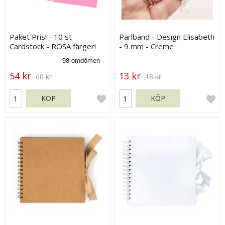
Paket Pris! - 10 st
Pärlband - Design Elisabeth
Cardstock - ROSA färger!
- 9 mm - Creme
54 kr
13 kr
60 kr
18 kr
KÖP
KÖP