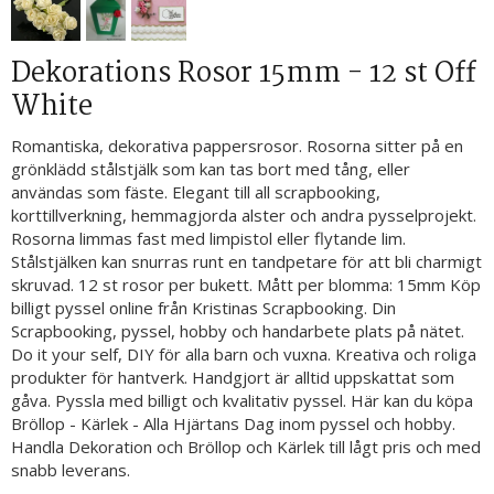
Dekorations Rosor 15mm - 12 st Off
White
Romantiska, dekorativa pappersrosor. Rosorna sitter på en
grönklädd stålstjälk som kan tas bort med tång, eller
användas som fäste. Elegant till all scrapbooking,
korttillverkning, hemmagjorda alster och andra pysselprojekt.
Rosorna limmas fast med limpistol eller flytande lim.
Stålstjälken kan snurras runt en tandpetare för att bli charmigt
skruvad. 12 st rosor per bukett. Mått per blomma: 15mm Köp
billigt pyssel online från Kristinas Scrapbooking. Din
Scrapbooking, pyssel, hobby och handarbete plats på nätet.
Do it your self, DIY för alla barn och vuxna. Kreativa och roliga
produkter för hantverk. Handgjort är alltid uppskattat som
gåva. Pyssla med billigt och kvalitativ pyssel. Här kan du köpa
Bröllop - Kärlek - Alla Hjärtans Dag inom pyssel och hobby.
Handla Dekoration och Bröllop och Kärlek till lågt pris och med
snabb leverans.