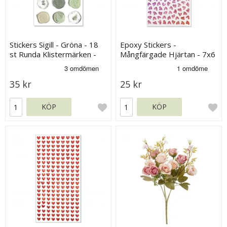
Stickers Sigill - Gröna - 18
Epoxy Stickers -
st Runda Klistermärken -
Mångfärgade Hjärtan - 7x6
Ca 2 cm
mm - 158 st
35 kr
25 kr
KÖP
KÖP