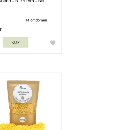
band - B. 38 mm - Blå
r
KÖP