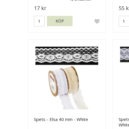
17 kr
55 k
KÖP
Spets - Elsa 40 mm - White
Spet
Whit