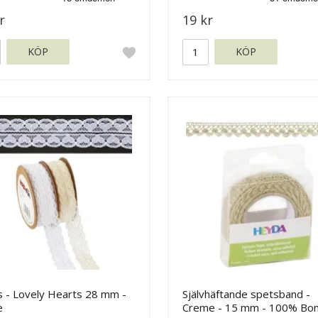
r
19 kr
KÖP
KÖP
s - Lovely Hearts 28 mm -
Självhäftande spetsband -
e
Creme - 15 mm - 100% Bom