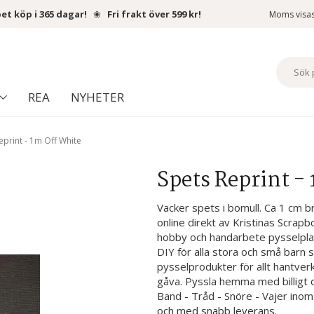
et köp i 365 dagar!
❀
Fri frakt över 599 kr!
Moms visa
REA
NYHETER
eprint - 1m Off White
Spets Reprint -
Vacker spets i bomull. Ca 1 cm bre
online direkt av Kristinas Scrap
hobby och handarbete pysselplat
DIY för alla stora och små barn 
pysselprodukter för allt hantve
gåva. Pyssla hemma med billigt o
Band - Tråd - Snöre - Vajer inom
och med snabb leverans.