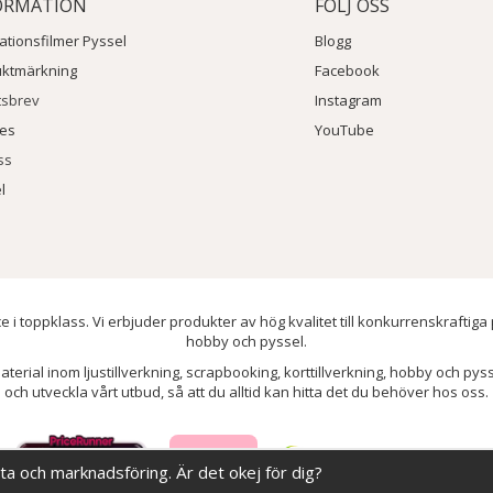
ORMATION
FÖLJ OSS
rationsfilmer Pyssel
Blogg
uktmärkning
Facebook
tsbrev
Instagram
ies
YouTube
ss
l
e i toppklass. Vi erbjuder produkter av hög kvalitet till konkurrenskraftiga
hobby och pyssel.
aterial inom ljustillverkning, scrapbooking, korttillverkning, hobby och py
och utveckla vårt utbud, så att du alltid kan hitta det du behöver hos oss.
ata och marknadsföring. Är det okej för dig?