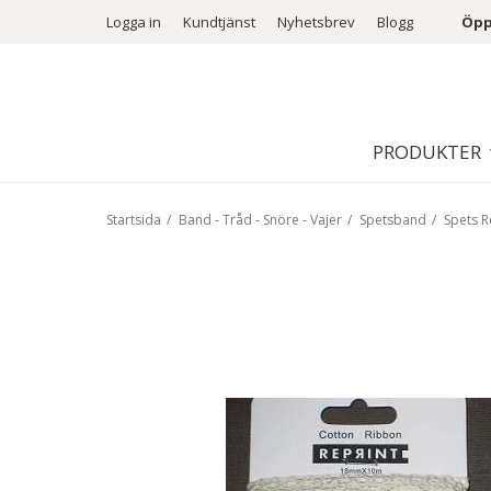
Logga in
Kundtjänst
Nyhetsbrev
Blogg
Öpp
PRODUKTER
Startsida
/
Band - Tråd - Snöre - Vajer
/
Spetsband
/
Spets R