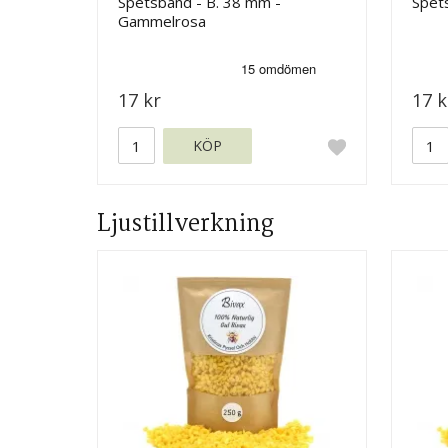
Spetsband - B. 38 mm -
Spets
Gammelrosa
17 kr
17 k
KÖP
Ljustillverkning