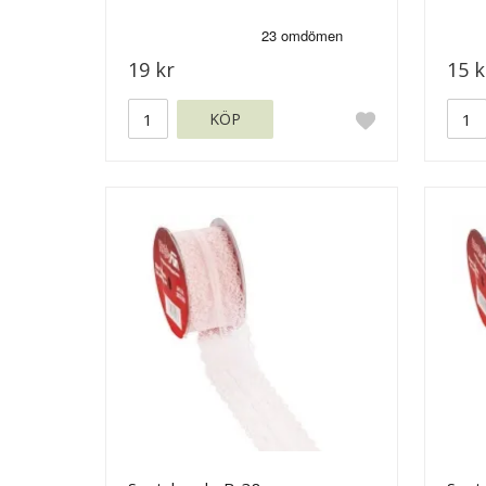
19 kr
15 k
KÖP