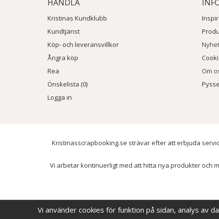
HANDLA
INF
Kristinas Kundklubb
Inspi
Kundtjänst
Prod
Köp- och leveransvillkor
Nyhe
Ångra köp
Cook
Rea
Om o
Önskelista (0)
Pysse
Logga in
Kristinasscrapbooking.se strävar efter att erbjuda servic
Vi arbetar kontinuerligt med att hitta nya produkter och m
Vi använder cookies för funktion på sidan, analys av d