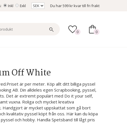
Du har
599 kr
kvar till fri frakt
s:
Inkl
Exkl
0
0
 1m Off White
d.Priset är per meter. Köp allt ditt billiga pyssel
booking AB. Din alldeles egen Scrapbooking, pyssel,
s. Det är extremt populärt med Do it your self,
samt vuxna. Roliga och mycket kreativa
rk. Handgjort är mycket uppskattat som gå bort
ch kvalitativ pyssel köpt från oss. Här kan du köpa
 pyssel och hobby. Handla Spetsband till lågt pris