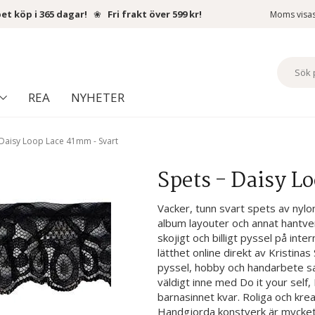
et köp i 365 dagar!
❀
Fri frakt över 599 kr!
Moms visa
REA
NYHETER
 Daisy Loop Lace 41mm - Svart
Spets - Daisy L
Vacker, tunn svart spets av nylo
album layouter och annat hantve
skojigt och billigt pyssel på inte
lätthet online direkt av Kristin
pyssel, hobby och handarbete sa
väldigt inne med Do it your sel
barnasinnet kvar. Roliga och kre
Handgjorda konstverk är mycket 