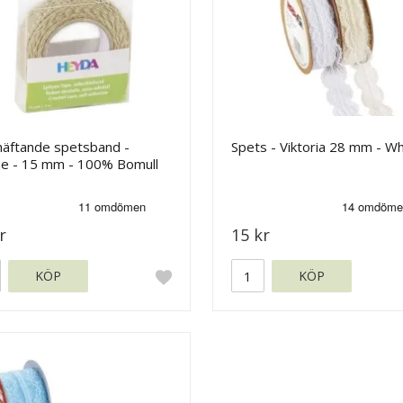
häftande spetsband -
Spets - Viktoria 28 mm - Wh
e - 15 mm - 100% Bomull
r
15 kr
KÖP
KÖP