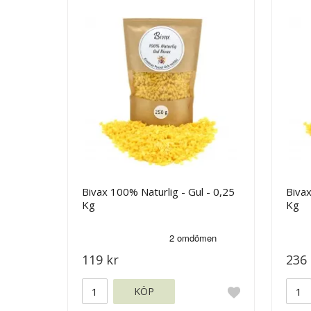
Bivax 100% Naturlig - Gul - 0,25
Bivax
Kg
Kg
119 kr
236 
KÖP