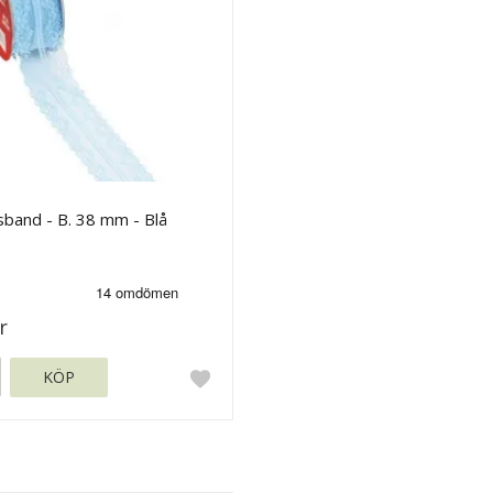
band - B. 38 mm - Blå
r
KÖP