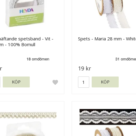
häftande spetsband - Vit -
Spets - Maria 28 mm - Whit
m - 100% Bomull
r
19 kr
KÖP
KÖP