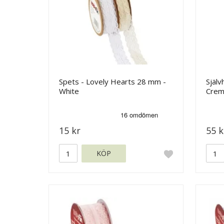
Spets - Lovely Hearts 28 mm -
Själv
White
Crem
15 kr
55 k
KÖP