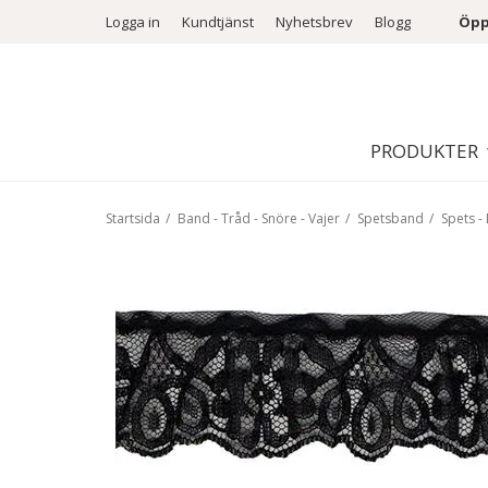
Logga in
Kundtjänst
Nyhetsbrev
Blogg
Öpp
PRODUKTER
Startsida
/
Band - Tråd - Snöre - Vajer
/
Spetsband
/
Spets -