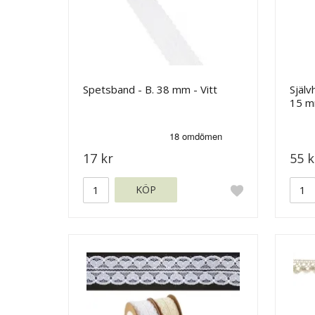
Spetsband - B. 38 mm - Vitt
Själv
15 m
17 kr
55 k
KÖP