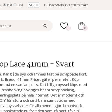
Du har
599 kr
kvar till fri frakt
s:
Inkl
Exkl
0
0
oop Lace 41mm - Svart
n. Kan både sys och limmas fast på scrappade kort,
rk. Bredd: 41 mm Priset gäller per meter. Köp
rnet på en samlad plats. Ditt billiga pyssel köps med
as Scrapbooking. Sveriges bästa scrapbooking,
mlingsplats på hela internet. Det är modernt och
f, DIY för stora och små barn samt vuxna med
ativa pysselsaker för alla hemmagjorda hantverk.
uppskattade nu för tiden som gå bort gåva till