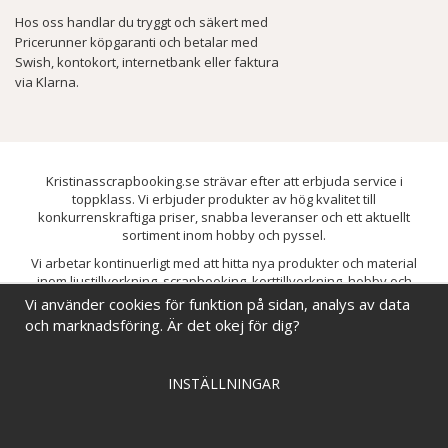
Hos oss handlar du tryggt och säkert med
Pricerunner köpgaranti och betalar med
Swish, kontokort, internetbank eller faktura
via Klarna.
Kristinasscrapbooking.se strävar efter att erbjuda service i
toppklass. Vi erbjuder produkter av hög kvalitet till
konkurrenskraftiga priser, snabba leveranser och ett aktuellt
sortiment inom hobby och pyssel.
Vi arbetar kontinuerligt med att hitta nya produkter och material
inom ljustillverkning, scrapbooking, korttillverkning, hobby och
pyssel. Målet är att bredda sortimentet och löpande förbättra och
Vi använder cookies för funktion på sidan, analys av data
utveckla vårt utbud, så att du alltid kan hitta det du behöver hos oss.
och marknadsföring. Är det okej för dig?
INSTÄLLNINGAR