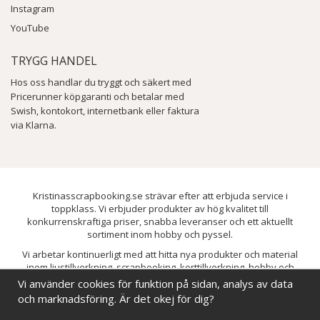
Instagram
YouTube
TRYGG HANDEL
Hos oss handlar du tryggt och säkert med
Pricerunner köpgaranti och betalar med
Swish, kontokort, internetbank eller faktura
via Klarna.
Kristinasscrapbooking.se strävar efter att erbjuda service i
toppklass. Vi erbjuder produkter av hög kvalitet till
konkurrenskraftiga priser, snabba leveranser och ett aktuellt
sortiment inom hobby och pyssel.
Vi arbetar kontinuerligt med att hitta nya produkter och material
inom ljustillverkning, scrapbooking, korttillverkning, hobby och
pyssel. Målet är att bredda sortimentet och löpande förbättra och
Vi använder cookies för funktion på sidan, analys av data
utveckla vårt utbud, så att du alltid kan hitta det du behöver hos oss.
och marknadsföring. Är det okej för dig?