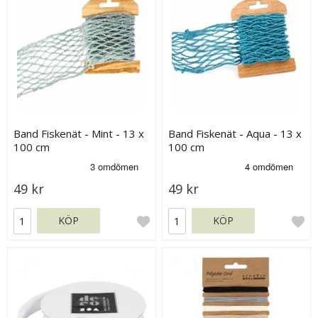
Band Fiskenät - Mint - 13 x
Band Fiskenät - Aqua - 13 x
100 cm
100 cm
49 kr
49 kr
KÖP
KÖP