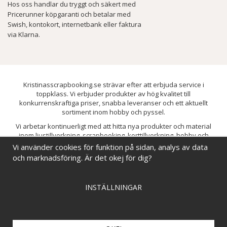
Hos oss handlar du tryggt och säkert med
Pricerunner köpgaranti och betalar med
Swish, kontokort, internetbank eller faktura
via Klarna.
Kristinasscrapbooking.se strävar efter att erbjuda service i
toppklass. Vi erbjuder produkter av hög kvalitet till
konkurrenskraftiga priser, snabba leveranser och ett aktuellt
sortiment inom hobby och pyssel.
Vi arbetar kontinuerligt med att hitta nya produkter och material
inom ljustillverkning, scrapbooking, korttillverkning, hobby och
pyssel. Målet är att bredda sortimentet och löpande förbättra och
Vi använder cookies för funktion på sidan, analys av data
utveckla vårt utbud, så att du alltid kan hitta det du behöver hos oss.
och marknadsföring. Är det okej för dig?
INSTÄLLNINGAR