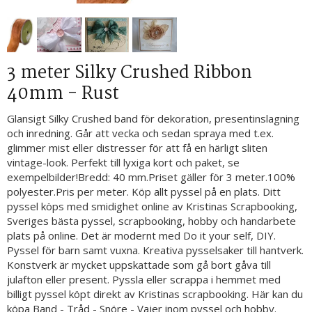
3 meter Silky Crushed Ribbon
40mm - Rust
Glansigt Silky Crushed band för dekoration, presentinslagning
och inredning. Går att vecka och sedan spraya med t.ex.
glimmer mist eller distresser för att få en härligt sliten
vintage-look. Perfekt till lyxiga kort och paket, se
exempelbilder!Bredd: 40 mm.Priset gäller för 3 meter.100%
polyester.Pris per meter. Köp allt pyssel på en plats. Ditt
pyssel köps med smidighet online av Kristinas Scrapbooking,
Sveriges bästa pyssel, scrapbooking, hobby och handarbete
plats på online. Det är modernt med Do it your self, DIY.
Pyssel för barn samt vuxna. Kreativa pysselsaker till hantverk.
Konstverk är mycket uppskattade som gå bort gåva till
julafton eller present. Pyssla eller scrappa i hemmet med
billigt pyssel köpt direkt av Kristinas scrapbooking. Här kan du
köpa Band - Tråd - Snöre - Vajer inom pyssel och hobby.