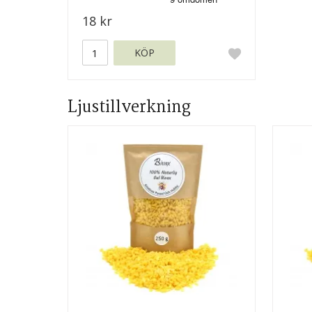
18 kr
KÖP
Ljustillverkning