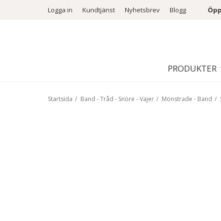
Logga in
Kundtjänst
Nyhetsbrev
Blogg
Öpp
PRODUKTER
Startsida
/
Band - Tråd - Snöre - Vajer
/
Mönstrade - Band
/