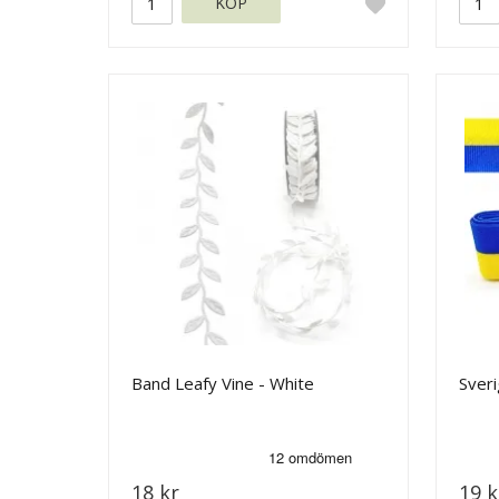
KÖP
Band Leafy Vine - White
Sver
18 kr
19 k