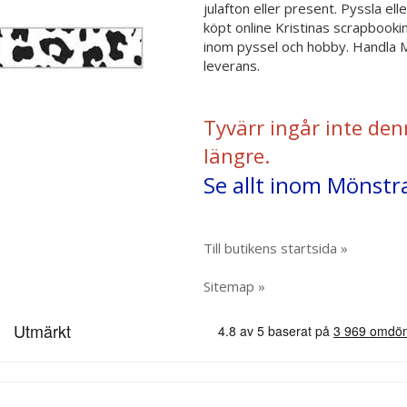
julafton eller present. Pyssla e
köpt online Kristinas scrapbooki
inom pyssel och hobby. Handla M
leverans.
Tyvärr ingår inte den
längre.
Se allt inom Mönstr
Till butikens startsida »
Sitemap »