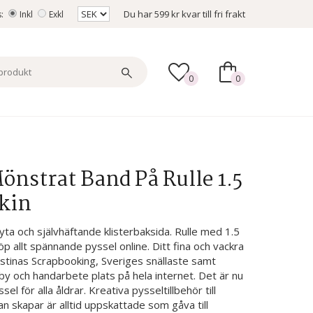
Du har
599 kr
kvar till fri frakt
s:
Inkl
Exkl
0
0
önstrat Band På Rulle 1.5
Skin
ta och självhäftande klisterbaksida. Rulle med 1.5
p allt spännande pyssel online. Ditt fina och vackra
istinas Scrapbooking, Sveriges snällaste samt
y och handarbete plats på hela internet. Det är nu
el för alla åldrar. Kreativa pysseltillbehör till
 skapar är alltid uppskattade som gåva till