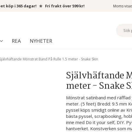
et köp i 365 dagar!
❀
Fri frakt över 599 kr!
Moms visa
REA
NYHETER
Självhäftande Mönstrat Band På Rulle 1.5 meter - Snake Skin
Självhäftande M
meter - Snake 
Mönstrat satinband med räfflad y
meter. (5 feet) Bredd: 9.5 mm Kö
pyssel köps smidigt online av Kr
bästa pyssel, scrapbooking, hobb
inne med Do it your self, DIY. Pyss
hantverket. Konstverken som man