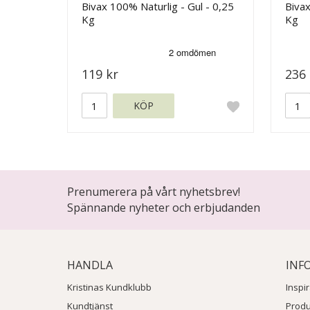
Bivax 100% Naturlig - Gul - 0,25
Bivax
Kg
Kg
119 kr
236 
KÖP
Prenumerera på vårt nyhetsbrev!
Spännande nyheter och erbjudanden
HANDLA
INF
Kristinas Kundklubb
Inspi
Kundtjänst
Prod