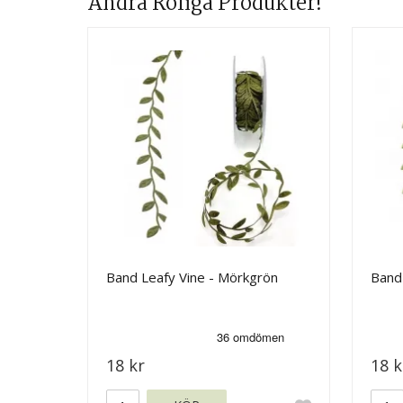
Andra Roliga Produkter!
Band Leafy Vine - Mörkgrön
Band 
18 kr
18 k