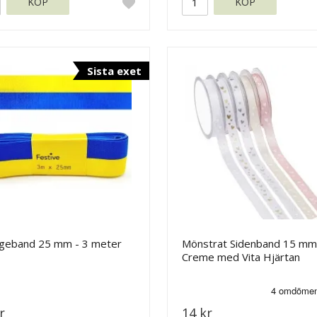
KÖP
KÖP
Sista exet
igeband 25 mm - 3 meter
Mönstrat Sidenband 15 mm
Creme med Vita Hjärtan
r
14 kr