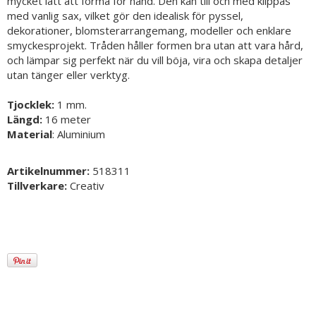
mycket lätt att forma för hand. Den kan till och med klippas
med vanlig sax, vilket gör den idealisk för pyssel,
dekorationer, blomsterarrangemang, modeller och enklare
smyckesprojekt. Tråden håller formen bra utan att vara hård,
och lämpar sig perfekt när du vill böja, vira och skapa detaljer
utan tänger eller verktyg.
Tjocklek:
1 mm.
Längd:
16 meter
Material
: Aluminium
Artikelnummer:
518311
Tillverkare:
Creativ