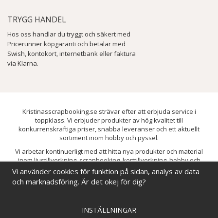
TRYGG HANDEL
Hos oss handlar du tryggt och säkert med
Pricerunner köpgaranti och betalar med
Swish, kontokort, internetbank eller faktura
via Klarna.
Kristinasscrapbooking.se strävar efter att erbjuda service i
toppklass. Vi erbjuder produkter av hög kvalitet till
konkurrenskraftiga priser, snabba leveranser och ett aktuellt
sortiment inom hobby och pyssel.
Vi arbetar kontinuerligt med att hitta nya produkter och material
inom ljustillverkning, scrapbooking, korttillverkning, hobby och
pyssel. Målet är att bredda sortimentet och löpande förbättra och
Vi använder cookies för funktion på sidan, analys av data
utveckla vårt utbud, så att du alltid kan hitta det du behöver hos oss.
och marknadsföring. Är det okej för dig?
INSTÄLLNINGAR